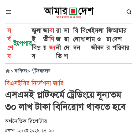
স
জুলা
জা
বা
রা
সা
বি
বি
খে
ইসলা
ফি
আমার
র্ব
ই
তী
ণি
জ
রা
নো
শ্ব
লা
ম ও
চা
দেশ
ইপেপার
শে
বিপ্ল
য়
জ্য
নী
দে
দন
জীবন
র
পরিবার
ষ
ব
তি
শ
>
বাণিজ্য
>
পুঁজিবাজার
বিএসইসির নির্দেশনা জারি
এসএমই প্লাটফর্মে ট্রেডিংয়ে নূন্যতম
৩০ লাখ টাকা বিনিয়োগ থাকতে হবে
অর্থনৈতিক রিপোর্টার
প্রকাশ :
২০ মে ২০২৬, ১৫: ২০