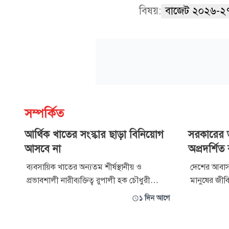
বিষয়:
বাজেট ২০২৬-২
সম্পর্কিত
আর্থিক খাতের সংস্কার ছাড়া বিনিয়োগ
সরকারের ভ
আসবে না
অপ্রদর্শিত
ব্যবসায়িক খাতের অন্যতম শীর্ষস্থানীয় ও
দেশের আবাসন
প্রভাবশালী নারীব্যক্তিত্ব রুপালী হক চৌধুরী
মানুষের জীবি
চতুর্থবারের মতো ফরেন ইনভেস্টরস চেম্বার অব
আন্তর্জাতিক
১ দিন আগে
কমার্স অ্যান্ড ইন্ডাস্ট্রির (ফিকি) সভাপতি হয়েছেন।
ব্যবসায়। স
বহুজাতিক শিল্পগোষ্ঠীর তিনি প্রথম বাংলাদেশি
প্রতিবন্ধকত