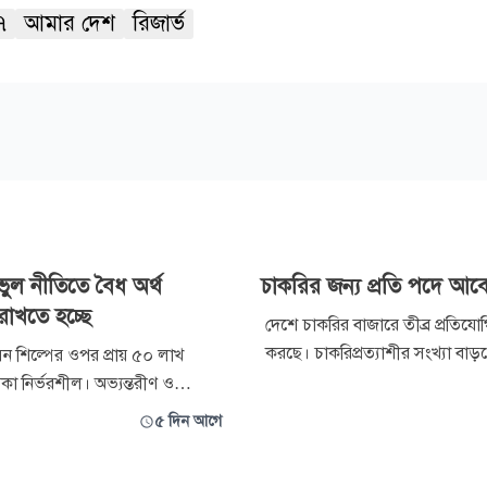
৭
আমার দেশ
রিজার্ভ
ুল নীতিতে বৈধ অর্থ
চাকরির জন্য প্রতি পদে আ
 রাখতে হচ্ছে
দেশে চাকরির বাজারে তীব্র প্রতিযো
করছে। চাকরিপ্রত্যাশীর সংখ্যা বাড
 শিল্পের ওপর প্রায় ৫০ লাখ
বাড়ছে না শূন্যপদের সংখ্যা। একটি
কা নির্ভরশীল। অভ্যন্তরীণ ও
বিপরীতে কয়েক শ প্রার্থী আবেদন 
 হরেক নেতিবাচক প্রভাব পড়েছে এ
৫ দিন আগে
বাংলাদেশ ইনস্টিটিউট অব ডেভেলপমে
রকারের নানা নীতি-কাঠামোকেও
স্টাডিজের (বিআইডিএস) গবেষণা প্
া হিসেবে দেখছেন এ খাতের