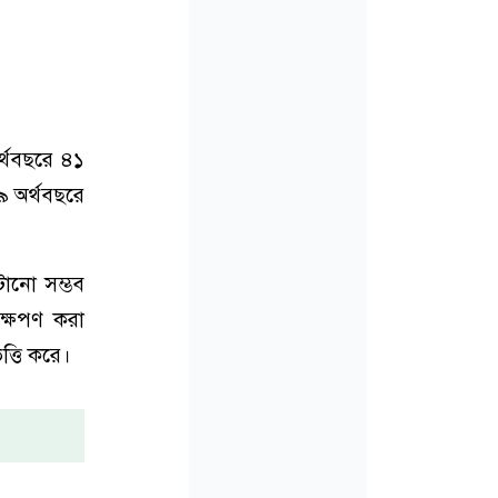
র্থবছরে ৪১
 অর্থবছরে
টানো সম্ভব
ক্ষেপণ করা
ত্তি করে।