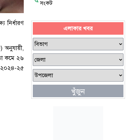
সংকট
য নির্ধারণ
এলাকার খবর
) অনুযায়ী,
তা কমে ২৬
। ২০২৪-২৫
খুঁজুন