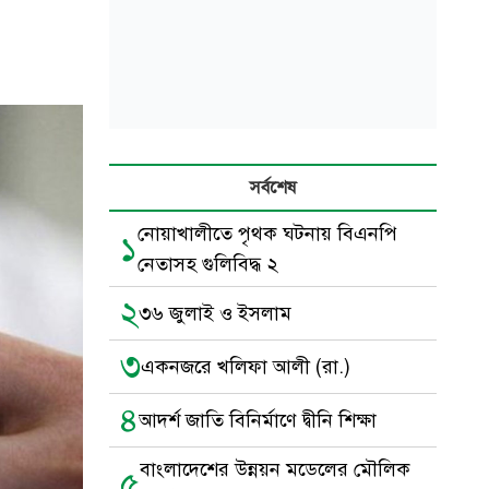
সর্বশেষ
নোয়াখালীতে পৃথক ঘটনায় বিএনপি
১
নেতাসহ গুলিবিদ্ধ ২
২
৩৬ জুলাই ও ইসলাম
৩
একনজরে খলিফা আলী (রা.)
৪
আদর্শ জাতি বিনির্মাণে দ্বীনি শিক্ষা
বাংলাদেশের উন্নয়ন মডেলের মৌলিক
৫