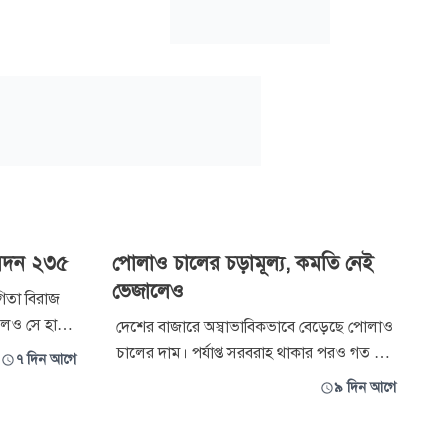
বেদন ২৩৫
পোলাও চালের চড়ামূল্য, কমতি নেই
ভেজালেও
গিতা বিরাজ
়লেও সে হারে
দেশের বাজারে অস্বাভাবিকভাবে বেড়েছে পোলাও
 পদের
চালের দাম। পর্যাপ্ত সরবরাহ থাকার পরও গত তিন
৭ দিন আগে
করছেন।
মাসে কেজিপ্রতি দাম বেড়েছে প্রায় ৭০ টাকা। শুধু
৯ দিন আগে
ন্ট অ্যান্ড
গত এক সপ্তাহেই বেড়েছে প্রায় ৪০ টাকা।
রতিবেদনে উঠে
বর্তমানে ব্র্যান্ডভেদে প্যাকেটজাত পোলাও চাল