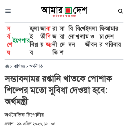
স
জুলা
জা
বা
রা
সা
বি
বি
খে
ইসলা
ফি
আমার
র্ব
ই
তী
ণি
জ
রা
নো
শ্ব
লা
ম ও
চা
দেশ
ইপেপার
শে
বিপ্ল
য়
জ্য
নী
দে
দন
জীবন
র
পরিবার
ষ
ব
তি
শ
>
বাণিজ্য
>
অর্থনীতি
সম্ভাবনাময় রপ্তানি খাতকে পোশাক
শিল্পের মতো সুবিধা দেওয়া হবে:
অর্থমন্ত্রী
অর্থনৈতিক রিপোর্টার
প্রকাশ :
২৯ এপ্রিল ২০২৬, ১৬: ০৪