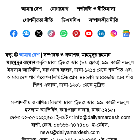
আমার দেশ
যোগাযোগ
শর্তাবলি ও নীতিমালা
গোপনীয়তা নীতি
ডিএমসিএ
সম্পাদকীয় নীতি
স্বত্ব: ©️
আমার দেশ
| সম্পাদক ও প্রকাশক, মাহমুদুর রহমান
মাহমুদুর রহমান
কর্তৃক ঢাকা ট্রেড সেন্টার (৮ম ফ্লোর), ৯৯, কাজী নজরুল
ইসলাম অ্যাভিনিউ, কারওয়ান বাজার, ঢাকা-১২১৫ থেকে প্রকাশিত এবং
আমার দেশ পাবলিকেশন লিমিটেড প্রেস, ৪৪৬/সি ও ৪৪৬/ডি, তেজগাঁও
শিল্প এলাকা, ঢাকা-১২০৮ থেকে মুদ্রিত।
সম্পাদকীয় ও বাণিজ্য বিভাগ: ঢাকা ট্রেড সেন্টার, ৯৯, কাজী নজরুল
ইসলাম অ্যাভিনিউ, কারওয়ান বাজার, ঢাকা-১২১৫।
ফোন: ০২-৫৫০১২২৫০। ই-মেইল: info@dailyamardesh.com
বার্তা: ফোন: ০৯৬৬৬-৭৪৭৪০০। ই-মেইল:
news@dailyamardesh.com