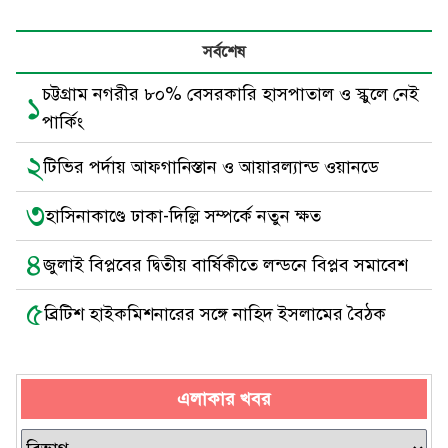
সর্বশেষ
চট্টগ্রাম নগরীর ৮০% বেসরকারি হাসপাতাল ও স্কুলে নেই
১
পার্কিং
২
টিভির পর্দায় আফগানিস্তান ও আয়ারল্যান্ড ওয়ানডে
৩
হাসিনাকাণ্ডে ঢাকা-দিল্লি সম্পর্কে নতুন ক্ষত
৪
জুলাই বিপ্লবের দ্বিতীয় বার্ষিকীতে লন্ডনে বিপ্লব সমাবেশ
৫
ব্রিটিশ হাইকমিশনারের সঙ্গে নাহিদ ইসলামের বৈঠক
এলাকার খবর