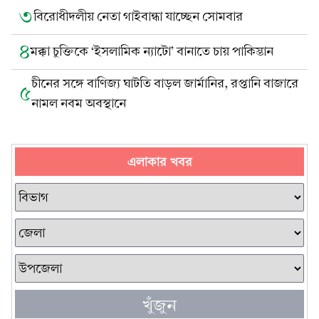
৩
বিরোধীদলীয় নেতা গাইবান্ধা যাচ্ছেন সোমবার
৪
মক্কা চুক্তিকে ‘ইসলামিক ন্যাটো’ বানাতে চায় পাকিস্তান
চীনের সঙ্গে বাণিজ্য ঘাটতি বাড়ল জার্মানির, রপ্তানি বাজারে
৫
নামল নবম অবস্থানে
এলাকার খবর
খুঁজুন