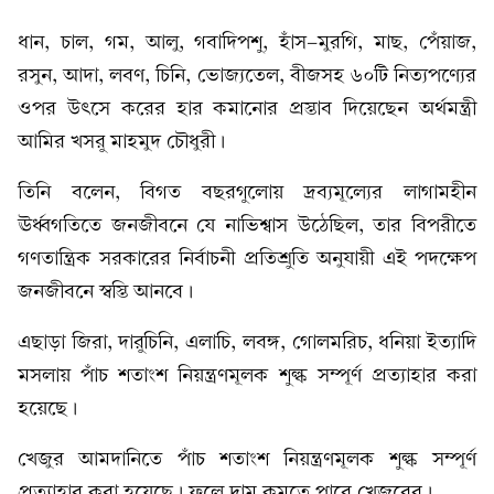
ধান, চাল, গম, আলু, গবাদিপশু, হাঁস-মুরগি, মাছ, পেঁয়াজ,
রসুন, আদা, লবণ, চিনি, ভোজ্যতেল, বীজসহ ৬০টি নিত্যপণ্যের
ওপর উৎসে করের হার কমানোর প্রস্তাব দিয়েছেন অর্থমন্ত্রী
আমির খসরু মাহমুদ চৌধুরী।
তিনি বলেন, বিগত বছরগুলোয় দ্রব্যমূল্যের লাগামহীন
ঊর্ধ্বগতিতে জনজীবনে যে নাভিশ্বাস উঠেছিল, তার বিপরীতে
গণতান্ত্রিক সরকারের নির্বাচনী প্রতিশ্রুতি অনুযায়ী এই পদক্ষেপ
জনজীবনে স্বস্তি আনবে।
এছাড়া জিরা, দারুচিনি, এলাচি, লবঙ্গ, গোলমরিচ, ধনিয়া ইত্যাদি
মসলায় পাঁচ শতাংশ নিয়ন্ত্রণমূলক শুল্ক সম্পূর্ণ প্রত্যাহার করা
হয়েছে।
খেজুর আমদানিতে পাঁচ শতাংশ নিয়ন্ত্রণমূলক শুল্ক সম্পূর্ণ
প্রত্যাহার করা হয়েছে। ফলে দাম কমতে পারে খেজুরের।