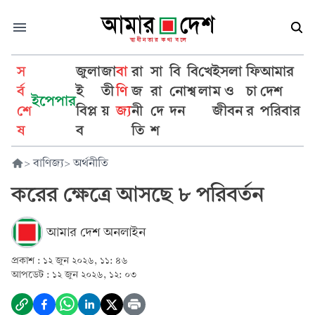
স
জুলা
জা
বা
রা
সা
বি
বি
খে
ইসলা
ফি
আমার
র্ব
ই
তী
ণি
জ
রা
নো
শ্ব
লা
ম ও
চা
দেশ
ইপেপার
শে
বিপ্ল
য়
জ্য
নী
দে
দন
জীবন
র
পরিবার
ষ
ব
তি
শ
>
বাণিজ্য
>
অর্থনীতি
করের ক্ষেত্রে আসছে ৮ পরিবর্তন
আমার দেশ অনলাইন
প্রকাশ :
১২ জুন ২০২৬, ১১: ৪৬
আপডেট :
১২ জুন ২০২৬, ১২: ০৩