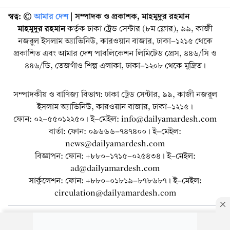
স্বত্ব: ©️
আমার দেশ
| সম্পাদক ও প্রকাশক, মাহমুদুর রহমান
মাহমুদুর রহমান
কর্তৃক ঢাকা ট্রেড সেন্টার (৮ম ফ্লোর), ৯৯, কাজী
নজরুল ইসলাম অ্যাভিনিউ, কারওয়ান বাজার, ঢাকা-১২১৫ থেকে
প্রকাশিত এবং আমার দেশ পাবলিকেশন লিমিটেড প্রেস, ৪৪৬/সি ও
৪৪৬/ডি, তেজগাঁও শিল্প এলাকা, ঢাকা-১২০৮ থেকে মুদ্রিত।
সম্পাদকীয় ও বাণিজ্য বিভাগ: ঢাকা ট্রেড সেন্টার, ৯৯, কাজী নজরুল
ইসলাম অ্যাভিনিউ, কারওয়ান বাজার, ঢাকা-১২১৫।
ফোন: ০২-৫৫০১২২৫০। ই-মেইল: info@dailyamardesh.com
বার্তা: ফোন: ০৯৬৬৬-৭৪৭৪০০। ই-মেইল:
news@dailyamardesh.com
বিজ্ঞাপন: ফোন: +৮৮০-১৭১৫-০২৫৪৩৪ । ই-মেইল:
ad@dailyamardesh.com
সার্কুলেশন: ফোন: +৮৮০-০১৮১৯-৮৭৮৬৮৭ । ই-মেইল:
circulation@dailyamardesh.com
ওয়েব মেইল
কনভার্টার
আর্কাইভ
বিজ্ঞাপন
সাইটম্যাপ