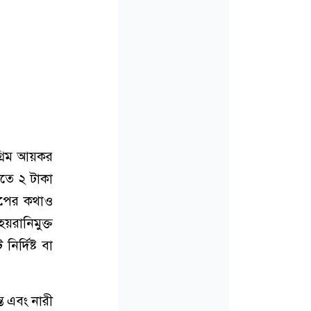
গ্রিম আয়কর
রীতে ২ টাকা
োপের কথাও
য়রানিমুক্ত
র্দিষ্ট বা
্ত এবং নারী