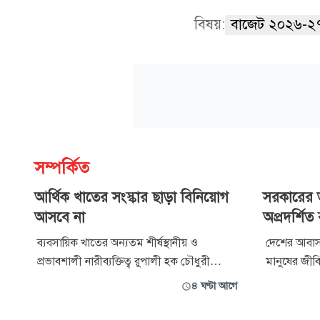
বিষয়:
বাজেট ২০২৬-২
সম্পর্কিত
আর্থিক খাতের সংস্কার ছাড়া বিনিয়োগ
সরকারের ভ
আসবে না
অপ্রদর্শিত
ব্যবসায়িক খাতের অন্যতম শীর্ষস্থানীয় ও
দেশের আবাসন
প্রভাবশালী নারীব্যক্তিত্ব রুপালী হক চৌধুরী
মানুষের জীবি
চতুর্থবারের মতো ফরেন ইনভেস্টরস চেম্বার অব
আন্তর্জাতিক
৪ ঘণ্টা আগে
কমার্স অ্যান্ড ইন্ডাস্ট্রির (ফিকি) সভাপতি হয়েছেন।
ব্যবসায়। স
বহুজাতিক শিল্পগোষ্ঠীর তিনি প্রথম বাংলাদেশি
প্রতিবন্ধকত