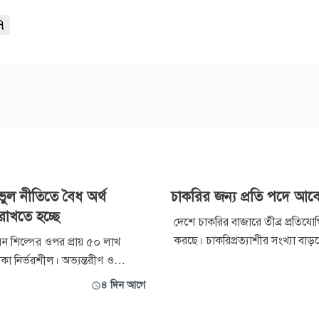
৭
ুল নীতিতে বৈধ অর্থ
চাকরির জন্য প্রতি পদে আ
 রাখতে হচ্ছে
দেশে চাকরির বাজারে তীব্র প্রতিযো
করছে। চাকরিপ্রত্যাশীর সংখ্যা বাড
 শিল্পের ওপর প্রায় ৫০ লাখ
বাড়ছে না শূন্যপদের সংখ্যা। একটি
কা নির্ভরশীল। অভ্যন্তরীণ ও
বিপরীতে কয়েক শ প্রার্থী আবেদন 
 হরেক নেতিবাচক প্রভাব পড়েছে এ
৪ দিন আগে
বাংলাদেশ ইনস্টিটিউট অব ডেভেলপমে
রকারের নানা নীতি-কাঠামোকেও
স্টাডিজের (বিআইডিএস) গবেষণা প্
া হিসেবে দেখছেন এ খাতের