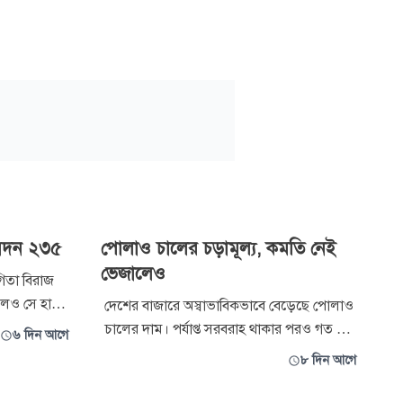
বেদন ২৩৫
পোলাও চালের চড়ামূল্য, কমতি নেই
ভেজালেও
গিতা বিরাজ
়লেও সে হারে
দেশের বাজারে অস্বাভাবিকভাবে বেড়েছে পোলাও
 পদের
চালের দাম। পর্যাপ্ত সরবরাহ থাকার পরও গত তিন
৬ দিন আগে
করছেন।
মাসে কেজিপ্রতি দাম বেড়েছে প্রায় ৭০ টাকা। শুধু
৮ দিন আগে
ন্ট অ্যান্ড
গত এক সপ্তাহেই বেড়েছে প্রায় ৪০ টাকা।
রতিবেদনে উঠে
বর্তমানে ব্র্যান্ডভেদে প্যাকেটজাত পোলাও চাল