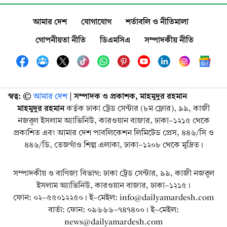
আমার দেশ
যোগাযোগ
শর্তাবলি ও নীতিমালা
গোপনীয়তা নীতি
ডিএমসিএ
সম্পাদকীয় নীতি
স্বত্ব: ©️
আমার দেশ
| সম্পাদক ও প্রকাশক, মাহমুদুর রহমান
মাহমুদুর রহমান
কর্তৃক ঢাকা ট্রেড সেন্টার (৮ম ফ্লোর), ৯৯, কাজী
নজরুল ইসলাম অ্যাভিনিউ, কারওয়ান বাজার, ঢাকা-১২১৫ থেকে
প্রকাশিত এবং আমার দেশ পাবলিকেশন লিমিটেড প্রেস, ৪৪৬/সি ও
৪৪৬/ডি, তেজগাঁও শিল্প এলাকা, ঢাকা-১২০৮ থেকে মুদ্রিত।
সম্পাদকীয় ও বাণিজ্য বিভাগ: ঢাকা ট্রেড সেন্টার, ৯৯, কাজী নজরুল
ইসলাম অ্যাভিনিউ, কারওয়ান বাজার, ঢাকা-১২১৫।
ফোন: ০২-৫৫০১২২৫০। ই-মেইল: info@dailyamardesh.com
বার্তা: ফোন: ০৯৬৬৬-৭৪৭৪০০। ই-মেইল:
news@dailyamardesh.com