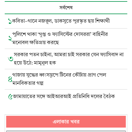
সর্বশেষ
১
কবিতা-গানে নজরুল, ডাকসুতে পুরস্কৃত ছয় শিক্ষার্থী
পুলিশে থাকা ‘গুপ্ত ও ফ্যাসিস্টের দোসররা’ বাহিনীর
২
মনোবল ক্ষতিগ্রস্ত করছে
সরকার পতন চাইনা, আমরা চাই সরকার যেন ফ্যাসিবাদ না
৩
হয়ে উঠে: মামুনুল হক
গাজায় যুদ্ধের ধ্বংসস্তূপে টিনের কৌটায় প্রাণ পেল
৪
মানবিকতার গল্প
৫
জামায়াতের সঙ্গে আইআরআই প্রতিনিধি দলের বৈঠক
এলাকার খবর