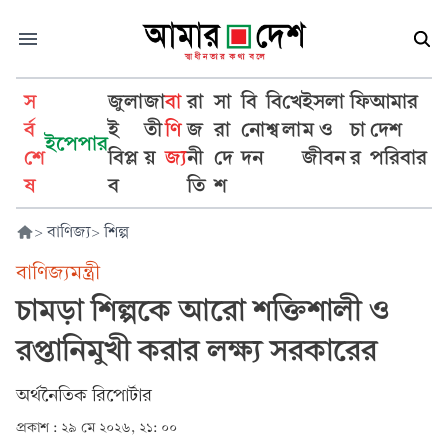
স
জুলা
জা
বা
রা
সা
বি
বি
খে
ইসলা
ফি
আমার
র্ব
ই
তী
ণি
জ
রা
নো
শ্ব
লা
ম ও
চা
দেশ
ইপেপার
শে
বিপ্ল
য়
জ্য
নী
দে
দন
জীবন
র
পরিবার
ষ
ব
তি
শ
>
বাণিজ্য
>
শিল্প
বাণিজ্যমন্ত্রী
চামড়া শিল্পকে আরো শক্তিশালী ও
রপ্তানিমুখী করার লক্ষ্য সরকারের
অর্থনৈতিক রিপোর্টার
প্রকাশ :
২৯ মে ২০২৬, ২১: ০০