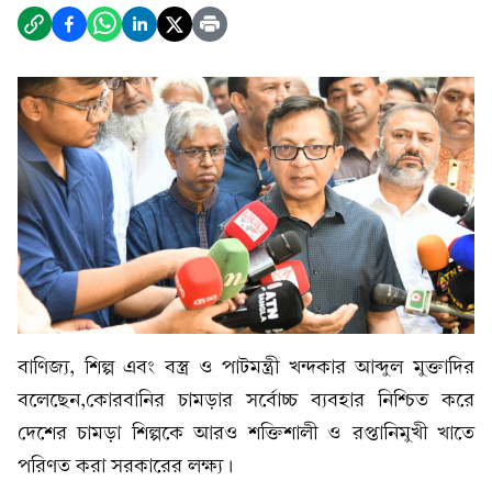
বাণিজ্য, শিল্প এবং বস্ত্র ও পাটমন্ত্রী খন্দকার আব্দুল মুক্তাদির
বলেছেন,কোরবানির চামড়ার সর্বোচ্চ ব্যবহার নিশ্চিত করে
দেশের চামড়া শিল্পকে আরও শক্তিশালী ও রপ্তানিমুখী খাতে
পরিণত করা সরকারের লক্ষ্য।