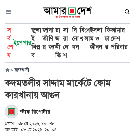
স
জুলা
জা
বা
রা
সা
বি
বি
খে
ইসলা
ফি
আমার
র্ব
ই
তী
ণি
জ
রা
নো
শ্ব
লা
ম ও
চা
দেশ
ইপেপার
শে
বিপ্ল
য়
জ্য
নী
দে
দন
জীবন
র
পরিবার
ষ
ব
তি
শ
>
রাজধানী
কদমতলীর সাদ্দাম মার্কেটে ফোম
কারখানায় আগুন
স্টাফ রিপোর্টার
প্রকাশ :
০৮ মে ২০২৬, ১৯: ৫৮
আপডেট :
০৮ মে ২০২৬, ২০: ০৪