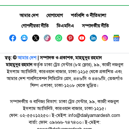
আমার দেশ
যোগাযোগ
শর্তাবলি ও নীতিমালা
গোপনীয়তা নীতি
ডিএমসিএ
সম্পাদকীয় নীতি
স্বত্ব: ©️
আমার দেশ
| সম্পাদক ও প্রকাশক, মাহমুদুর রহমান
মাহমুদুর রহমান
কর্তৃক ঢাকা ট্রেড সেন্টার (৮ম ফ্লোর), ৯৯, কাজী নজরুল
ইসলাম অ্যাভিনিউ, কারওয়ান বাজার, ঢাকা-১২১৫ থেকে প্রকাশিত এবং
আমার দেশ পাবলিকেশন লিমিটেড প্রেস, ৪৪৬/সি ও ৪৪৬/ডি, তেজগাঁও
শিল্প এলাকা, ঢাকা-১২০৮ থেকে মুদ্রিত।
সম্পাদকীয় ও বাণিজ্য বিভাগ: ঢাকা ট্রেড সেন্টার, ৯৯, কাজী নজরুল
ইসলাম অ্যাভিনিউ, কারওয়ান বাজার, ঢাকা-১২১৫।
ফোন: ০২-৫৫০১২২৫০। ই-মেইল: info@dailyamardesh.com
বার্তা: ফোন: ০৯৬৬৬-৭৪৭৪০০। ই-মেইল: