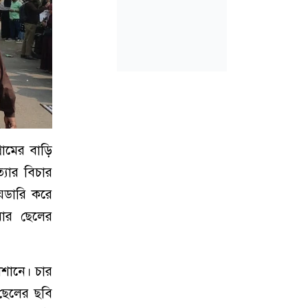
রামের বাড়ি
যার বিচার
য়ডারি করে
মার ছেলের
লশানে। চার
ছেলের ছবি