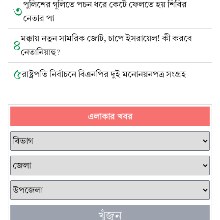
পুলিশের গুলিতে পচন ধরে কেটে ফেলতে হয় শিবির
৩
নেতার পা
মক্কায় নতুন সামরিক জোট, চাপে ইসরায়েল! কী করবে
৪
নেতানিয়াহু?
৫
রাষ্ট্রপতি নির্বাচনে বিএনপির দুই মনোনয়নপত্র সংগ্রহ
এলাকার খবর
খুঁজুন