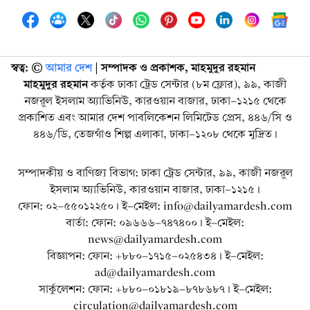
স্বত্ব: ©️
আমার দেশ
| সম্পাদক ও প্রকাশক, মাহমুদুর রহমান
মাহমুদুর রহমান
কর্তৃক ঢাকা ট্রেড সেন্টার (৮ম ফ্লোর), ৯৯, কাজী
নজরুল ইসলাম অ্যাভিনিউ, কারওয়ান বাজার, ঢাকা-১২১৫ থেকে
প্রকাশিত এবং আমার দেশ পাবলিকেশন লিমিটেড প্রেস, ৪৪৬/সি ও
৪৪৬/ডি, তেজগাঁও শিল্প এলাকা, ঢাকা-১২০৮ থেকে মুদ্রিত।
সম্পাদকীয় ও বাণিজ্য বিভাগ: ঢাকা ট্রেড সেন্টার, ৯৯, কাজী নজরুল
ইসলাম অ্যাভিনিউ, কারওয়ান বাজার, ঢাকা-১২১৫।
ফোন: ০২-৫৫০১২২৫০। ই-মেইল: info@dailyamardesh.com
বার্তা: ফোন: ০৯৬৬৬-৭৪৭৪০০। ই-মেইল:
news@dailyamardesh.com
বিজ্ঞাপন: ফোন: +৮৮০-১৭১৫-০২৫৪৩৪ । ই-মেইল:
ad@dailyamardesh.com
সার্কুলেশন: ফোন: +৮৮০-০১৮১৯-৮৭৮৬৮৭ । ই-মেইল:
circulation@dailyamardesh.com