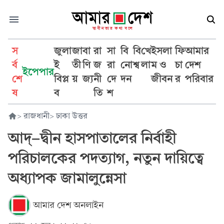
স
জুলা
জা
বা
রা
সা
বি
বি
খে
ইসলা
ফি
আমার
র্ব
ই
তী
ণি
জ
রা
নো
শ্ব
লা
ম ও
চা
দেশ
ইপেপার
শে
বিপ্ল
য়
জ্য
নী
দে
দন
জীবন
র
পরিবার
ষ
ব
তি
শ
>
রাজধানী
>
ঢাকা উত্তর
আদ্‌-দ্বীন হাসপাতালের নির্বাহী
পরিচালকের পদত্যাগ, নতুন দায়িত্বে
অধ্যাপক জামালুন্নেসা
আমার দেশ অনলাইন