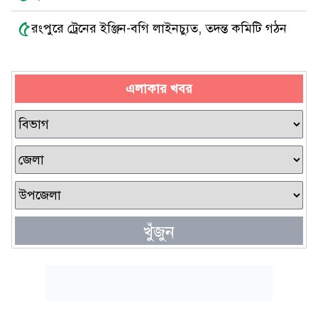
৫
রংপুরে ট্রেনের ইঞ্জিন-বগি লাইনচ্যুত, তদন্ত কমিটি গঠন
এলাকার খবর
খুঁজুন