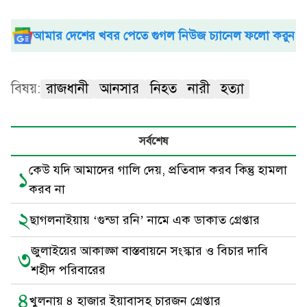
আমার দেশের খবর পেতে গুগল নিউজ চ্যানেল ফলো করুন
বিষয়:
রাজধানী
আনসার
নিহত
নারী
হত্যা
সর্বশেষ
কেউ যদি আমাদের গালি দেয়, প্রতিবাদ করব কিন্তু হামলা
১
করব না
২
ছাগলনাইয়ায় ‘গুন্ডা রনি’ নামে এক ডাকাত গ্রেপ্তার
জুলাইয়ের আকাঙ্ক্ষা বাস্তবায়নে সংস্কার ও বিচার দাবি
৩
শহীদ পরিবারের
৪
খুলনায় ৪ হাজার ইয়াবাসহ চারজন গ্রেপ্তার