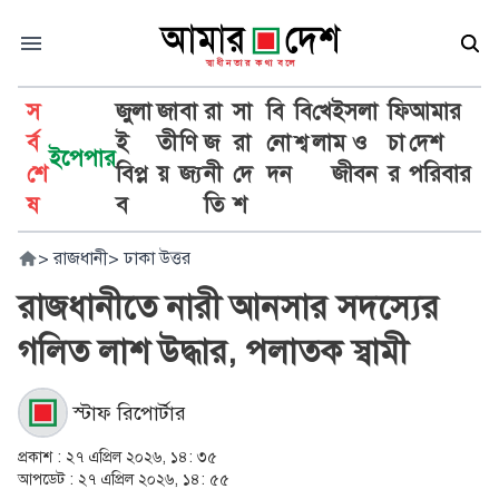
স
জুলা
জা
বা
রা
সা
বি
বি
খে
ইসলা
ফি
আমার
র্ব
ই
তী
ণি
জ
রা
নো
শ্ব
লা
ম ও
চা
দেশ
ইপেপার
শে
বিপ্ল
য়
জ্য
নী
দে
দন
জীবন
র
পরিবার
ষ
ব
তি
শ
>
রাজধানী
>
ঢাকা উত্তর
রাজধানীতে নারী আনসার সদস্যের
গলিত লাশ উদ্ধার, পলাতক স্বামী
স্টাফ রিপোর্টার
প্রকাশ :
২৭ এপ্রিল ২০২৬, ১৪: ৩৫
আপডেট :
২৭ এপ্রিল ২০২৬, ১৪: ৫৫