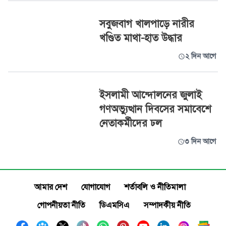
সবুজবাগ খালপাড়ে নারীর
খণ্ডিত মাথা-হাত উদ্ধার
২ দিন আগে
ইসলামী আন্দোলনের জুলাই
গণঅভ্যুত্থান দিবসের সমাবেশে
নেতাকর্মীদের ঢল
৩ দিন আগে
আমার দেশ
যোগাযোগ
শর্তাবলি ও নীতিমালা
গোপনীয়তা নীতি
ডিএমসিএ
সম্পাদকীয় নীতি