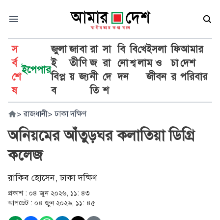
স
জুলা
জা
বা
রা
সা
বি
বি
খে
ইসলা
ফি
আমার
র্ব
ই
তী
ণি
জ
রা
নো
শ্ব
লা
ম ও
চা
দেশ
ইপেপার
শে
বিপ্ল
য়
জ্য
নী
দে
দন
জীবন
র
পরিবার
ষ
ব
তি
শ
>
রাজধানী
>
ঢাকা দক্ষিণ
অনিয়মের আঁতুড়ঘর কলাতিয়া ডিগ্রি
কলেজ
রাকিব হোসেন, ঢাকা দক্ষিণ
প্রকাশ :
০৪ জুন ২০২৬, ১১: ৪৩
আপডেট :
০৪ জুন ২০২৬, ১১: ৪৫