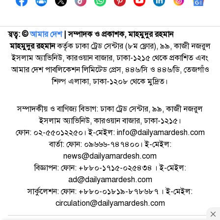
স্বত্ব: ©️
আমার দেশ
| সম্পাদক ও প্রকাশক, মাহমুদুর রহমান
মাহমুদুর রহমান
কর্তৃক ঢাকা ট্রেড সেন্টার (৮ম ফ্লোর), ৯৯, কাজী নজরুল
ইসলাম অ্যাভিনিউ, কারওয়ান বাজার, ঢাকা-১২১৫ থেকে প্রকাশিত এবং
আমার দেশ পাবলিকেশন লিমিটেড প্রেস, ৪৪৬/সি ও ৪৪৬/ডি, তেজগাঁও
শিল্প এলাকা, ঢাকা-১২০৮ থেকে মুদ্রিত।
সম্পাদকীয় ও বাণিজ্য বিভাগ: ঢাকা ট্রেড সেন্টার, ৯৯, কাজী নজরুল
ইসলাম অ্যাভিনিউ, কারওয়ান বাজার, ঢাকা-১২১৫।
ফোন: ০২-৫৫০১২২৫০। ই-মেইল: info@dailyamardesh.com
বার্তা: ফোন: ০৯৬৬৬-৭৪৭৪০০। ই-মেইল:
news@dailyamardesh.com
বিজ্ঞাপন: ফোন: +৮৮০-১৭১৫-০২৫৪৩৪ । ই-মেইল:
ad@dailyamardesh.com
সার্কুলেশন: ফোন: +৮৮০-০১৮১৯-৮৭৮৬৮৭ । ই-মেইল:
circulation@dailyamardesh.com