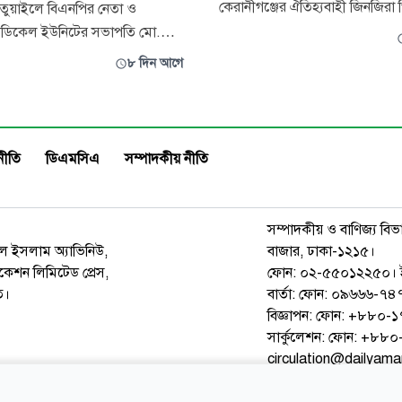
কেরানীগঞ্জের ঐতিহ্যবাহী জিনজির
তুয়াইলে বিএনপির নেতা ও
উচ্চ বিদ্যালয়কে সরকারিকরণের ঘ
মেডিকেল ইউনিটের সভাপতি মো.
দিয়েছিলেন। তবে দীর্ঘ ৩৪ বছরে তা ব
খান সামছুর ওপর হামলার ঘটনায়
৮ দিন আগে
হয়নি। এ নিয়ে এলাকাবাসীর মধ্যে 
 গ্রেপ্তার ও দৃষ্টান্তমূলক শাস্তির
হতাশা বিরাজ করছে। বর্তমানে বিএ
ন অনুষ্ঠিত হয়েছে। বুধবার
ক্ষমতায় আসায় তারা খালেদা জিয়
ডিকেলের সামনে স্থানীয়
বা
বিএনপির নেতাকর্মী এবং বিভিন্ন
নীতি
ডিএমসিএ
সম্পাদকীয় নীতি
সম্পাদকীয় ও বাণিজ্য বিভ
রুল ইসলাম অ্যাভিনিউ,
বাজার, ঢাকা-১২১৫।
েশন লিমিটেড প্রেস,
ফোন: ০২-৫৫০১২২৫০। 
ত।
বার্তা: ফোন: ০৯৬৬৬-
বিজ্ঞাপন: ফোন: +৮৮০
সার্কুলেশন: ফোন: +৮
circulation@dailyam