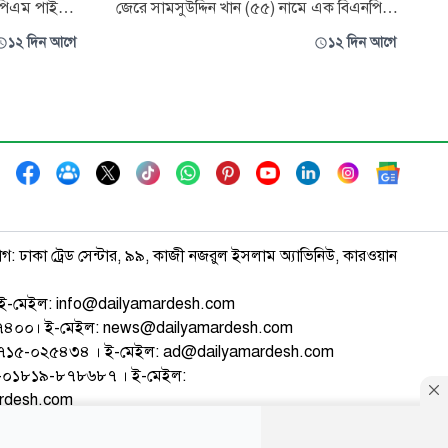
া পিএম পাইলট
জেরে সামসুউদ্দিন খান (৫৫) নামে এক বিএনপি
োষণা
নেতাকে ছুরিকাঘাতের ঘটনা ঘটেছে। গুরুতর আহত
১২ দিন আগে
১২ দিন আগে
াস্তবায়ন
অবস্থায় তাকে উদ্ধার করে ঢাকা মেডিকেল কলেজ
ক্ষোভ ও
(ঢামেক) হাসপাতালে ভর্তি করা হয়েছে। তিনি
নপি সরকার
বিএনপির ৬৫ নম্বর ওয়ার্ডের যুগ্ম আহ্বায়ক এবং
ার ওই ঘোষণা
মাতুয়াইল মেডিকেল ইউনিটের সভাপতি
াগ: ঢাকা ট্রেড সেন্টার, ৯৯, কাজী নজরুল ইসলাম অ্যাভিনিউ, কারওয়ান
ই-মেইল: info@dailyamardesh.com
৭৪৭৪০০। ই-মেইল: news@dailyamardesh.com
-১৭১৫-০২৫৪৩৪ । ই-মেইল: ad@dailyamardesh.com
৮০-০১৮১৯-৮৭৮৬৮৭ । ই-মেইল:
ardesh.com