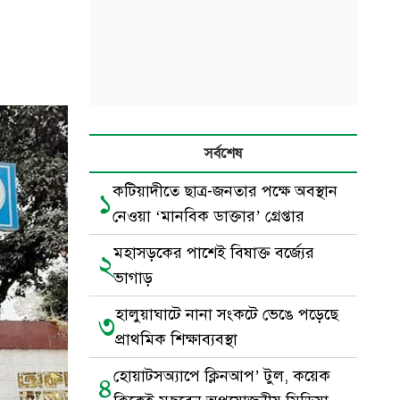
সর্বশেষ
কটিয়াদীতে ছাত্র-জনতার পক্ষে অবস্থান
১
নেওয়া ‘মানবিক ডাক্তার’ গ্রেপ্তার
মহাসড়কের পাশেই বিষাক্ত বর্জ্যের
২
ভাগাড়
হালুয়াঘাটে নানা সংকটে ভেঙে পড়েছে
৩
প্রাথমিক শিক্ষাব্যবস্থা
হোয়াটসঅ্যাপে ক্লিনআপ’ টুল, কয়েক
৪