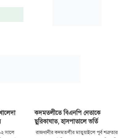
 খালেদা
কদমতলীতে বিএনপি নেতাকে
র
ছুরিকাঘাত, হাসপাতালে ভর্তি
৯৯২ সালে
রাজধানীর কদমতলীর মাতুয়াইলে পূর্ব শত্রুতার