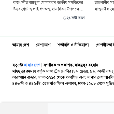
রাজধানীর বায়তুল মোকাররম জাতীয় মসজিদের
রাজধানীর মা
উত্তর গেটে জুলাই গণঅভ্যুত্থান দিবস উপলক্ষে
মাতুয়াইল 
ইসলামী আন্দোলন বাংলাদেশের আয়োজিত
সামছুদ্দিন 
২১ ঘণ্টা আগে
সমাবেশ ও গণমিছিলে নেতাকর্মীদের ব্যাপক
জড়িতদের দ্রুত
উপস্থিতি লক্ষ করা গেছে। বুধবার বেলা ১১টা থেকে
দাবিতে মানববন্ধ
শুরু হওয়া এ সমাবেশে রাজধানীসহ বিভিন্ন এলাকা
মাতুয়াইল মে
থেকে বিপুলসংখ্যক নেতাকর্মী অংশ নেন। সমাব
এলাকাবাসী, 
আমার দেশ
যোগাযোগ
শর্তাবলি ও নীতিমালা
গোপনীয়তা 
শ্রেণি-পেশা
স্বত্ব: ©️
আমার দেশ
| সম্পাদক ও প্রকাশক, মাহমুদুর রহমান
মাহমুদুর রহমান
কর্তৃক ঢাকা ট্রেড সেন্টার (৮ম ফ্লোর), ৯৯, কাজী নজ
কারওয়ান বাজার, ঢাকা-১২১৫ থেকে প্রকাশিত এবং আমার দেশ পাবলিক
৪৪৬/সি ও ৪৪৬/ডি, তেজগাঁও শিল্প এলাকা, ঢাকা-১২০৮ থেকে মুদ্রি