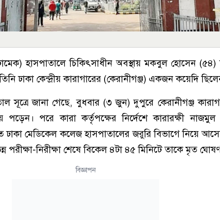
ামেক) হাসপাতালে চিকিৎসাধীন অবস্থায় মকবুল হোসেন (৫৪)
। তিনি ঢাকা কেন্দ্রীয় কারাগারের (কেরানীগঞ্জ) একজন কয়েদি ছিল
তাল সূত্রে জানা গেছে, বুধবার (৩ জুন) দুপুরে কেরানীগঞ্জ কারা
ে পড়েন। পরে কারা কর্তৃপক্ষের নির্দেশে কারারক্ষী নাজমু
 দ্রুত ঢাকা মেডিকেল কলেজ হাসপাতালের জরুরি বিভাগে নিয়ে আস
ন্ন পরীক্ষা-নিরীক্ষা শেষে বিকেল ৪টা ৪৫ মিনিটে তাকে মৃত ঘোষ
বিজ্ঞাপন