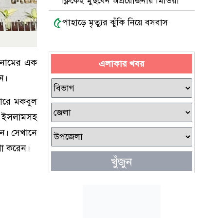
ক্লিকেই মুছবেন অপ্রয়োজনীয় মিডিয়া
৫
পাহাড়ে মৃত্যুর ঝুঁকি নিয়ে বসবাস
 নামের এক
এলাকার খবর
েন।
গারে মকবুল
ল ইসলামসহ
েন। সেখানে
ণা করেন।
খুঁজুন