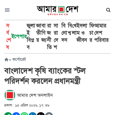
স
জুলা
জা
বা
রা
সা
বি
বি
খে
ইসলা
ফি
আমার
র্ব
ই
তী
ণি
জ
রা
নো
শ্ব
লা
ম ও
চা
দেশ
ইপেপার
শে
বিপ্ল
য়
জ্য
নী
দে
দন
জীবন
র
পরিবার
ষ
ব
তি
শ
>
কর্পোরেট
বাংলাদেশ কৃষি ব্যাংকের স্টল
পরিদর্শন করলেন প্রধানমন্ত্রী
আমার দেশ অনলাইন
প্রকাশ :
১৫ এপ্রিল ২০২৬, ১৭: ৪৮