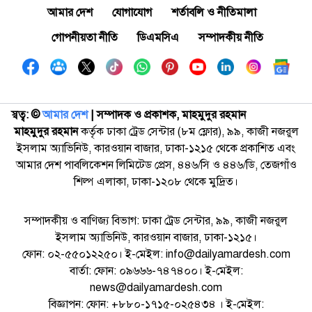
আমার দেশ
যোগাযোগ
শর্তাবলি ও নীতিমালা
গোপনীয়তা নীতি
ডিএমসিএ
সম্পাদকীয় নীতি
স্বত্ব: ©️
আমার দেশ
| সম্পাদক ও প্রকাশক, মাহমুদুর রহমান
মাহমুদুর রহমান
কর্তৃক ঢাকা ট্রেড সেন্টার (৮ম ফ্লোর), ৯৯, কাজী নজরুল
ইসলাম অ্যাভিনিউ, কারওয়ান বাজার, ঢাকা-১২১৫ থেকে প্রকাশিত এবং
আমার দেশ পাবলিকেশন লিমিটেড প্রেস, ৪৪৬/সি ও ৪৪৬/ডি, তেজগাঁও
শিল্প এলাকা, ঢাকা-১২০৮ থেকে মুদ্রিত।
সম্পাদকীয় ও বাণিজ্য বিভাগ: ঢাকা ট্রেড সেন্টার, ৯৯, কাজী নজরুল
ইসলাম অ্যাভিনিউ, কারওয়ান বাজার, ঢাকা-১২১৫।
ফোন: ০২-৫৫০১২২৫০। ই-মেইল: info@dailyamardesh.com
বার্তা: ফোন: ০৯৬৬৬-৭৪৭৪০০। ই-মেইল:
news@dailyamardesh.com
বিজ্ঞাপন: ফোন: +৮৮০-১৭১৫-০২৫৪৩৪ । ই-মেইল: