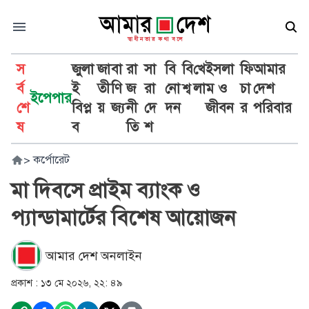
স
জুলা
জা
বা
রা
সা
বি
বি
খে
ইসলা
ফি
আমার
র্ব
ই
তী
ণি
জ
রা
নো
শ্ব
লা
ম ও
চা
দেশ
ইপেপার
শে
বিপ্ল
য়
জ্য
নী
দে
দন
জীবন
র
পরিবার
ষ
ব
তি
শ
>
কর্পোরেট
মা দিবসে প্রাইম ব্যাংক ও
প্যান্ডামার্টের বিশেষ আয়োজন
আমার দেশ অনলাইন
প্রকাশ :
১৩ মে ২০২৬, ২২: ৪৯