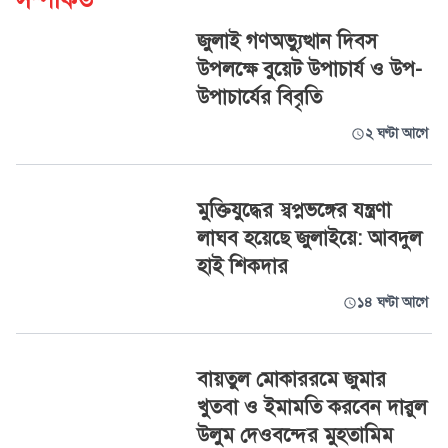
জুলাই গণঅভ্যুত্থান দিবস
উপলক্ষে বুয়েট উপাচার্য ও উপ-
উপাচার্যের বিবৃতি
২ ঘণ্টা আগে
মুক্তিযুদ্ধের স্বপ্নভঙ্গের যন্ত্রণা
লাঘব হয়েছে জুলাইয়ে: আবদুল
হাই শিকদার
১৪ ঘণ্টা আগে
বায়তুল মোকাররমে জুমার
খুতবা ও ইমামতি করবেন দারুল
উলুম দেওবন্দের মুহতামিম