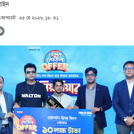
াইন
১
আপডেট :
২৫ মে ২০২৬, ১৮: ৪১