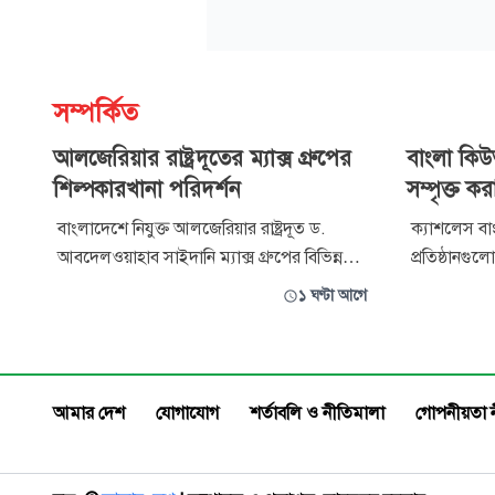
সম্পর্কিত
আলজেরিয়ার রাষ্ট্রদূতের ম্যাক্স গ্রুপের
বাংলা কি
শিল্পকারখানা পরিদর্শন
সম্পৃক্ত ক
বাংলাদেশে নিযুক্ত আলজেরিয়ার রাষ্ট্রদূত ড.
ক্যাশলেস বাংল
আবদেলওয়াহাব সাইদানি ম্যাক্স গ্রুপের বিভিন্ন
প্রতিষ্ঠানগু
শিল্পকারখানা পরিদর্শন করেছেন। এ সময় তিনি
বাড়াতে বিশ
১ ঘণ্টা আগে
বাংলাদেশ ও আলজেরিয়ার মধ্যে ব্যবসা-বাণিজ্য,
করেছে ইসলা
বিনিয়োগ, শিল্প সহযোগিতা এবং রপ্তানি
শনিবার রাজ
সম্প্রসারণের সম্ভাবনা নিয়ে ম্যাক্স গ্রুপের ঊর্ধ্বতন
ব্যাংকের উদ্যোগ
কর্মকর্তাদের সঙ্গে মতবিনিম
প্রধান অতিথি
আমার দেশ
যোগাযোগ
শর্তাবলি ও নীতিমালা
গোপনীয়তা 
ফাউন্ডেশন