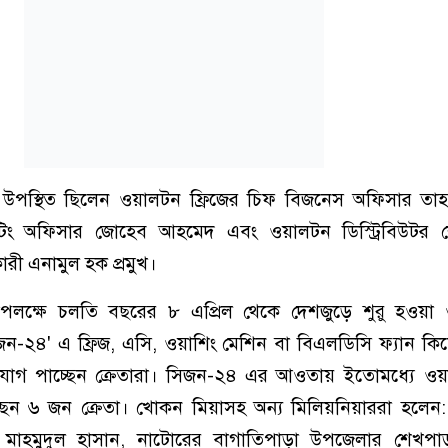
ে উপস্থিত ছিলেন ওয়ালটন ফ্রিজের চিফ বিজনেস অফিসার তাহ
েটিং অফিসার জোহেব আহমেদ এবং ওয়ালটন ডিস্ট্রিবিউটর 
ধিকারী এনামুল হক প্রমুখ।
উপলক্ষে চলতি বছরের ৮ এপ্রিল থেকে দেশজুড়ে শুরু হওয়া 
িজন-২৪' এ ফ্রিজ, এসি, ওয়াশিং মেশিন বা বিএলডিসি ফ্যান ক
সুযোগ পাচ্ছেন ক্রেতারা। সিজন-২৪ এর আওতায় ইতোমধ্যে ওয
েছেন ৬ জন ক্রেতা। খোকন মিয়াসহ অন্য মিলিয়নিয়াররা হলেন
়ি মাহমুদুল হাসান, নাটোরের বাগাতিপাড়া উপজেলার শেখপাড