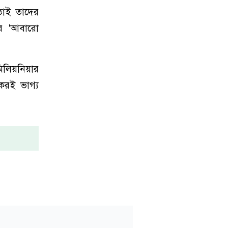
তাই তাদের
দের 'আবারো
লিয়নিয়ার
কেরই ভাগ্য