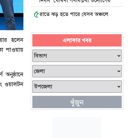
দিবস’ ঘোষণা গণবিপ্লবী উদ্যোগের
৫
রাতে ঝড় হতে পারে যেসব অঞ্চলে
িয়ার হলেন
এলাকার খবর
া পাওয়ায়
অনুষ্ঠানে
বং ওয়ালটন
খুঁজুন