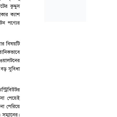
ের কুদ্দুস
াকার ক্যাশ
লটন পণ্যের
়ার বিষয়টি
্ঠানিকভাবে
 ওয়ালটনের
বড় সুবিধা
্ট্রিবিউটর
সা পেয়েই
না পেরিয়ে
 সম্মানের।