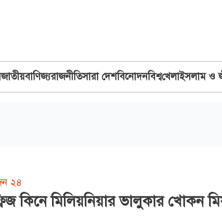
ব
জাতীয়
বাণিজ্য
রাজনীতি
সারা দেশ
বিনোদন
বিশ্ব
খেলা
ইসলাম ও 
িজন ২৪
রিজ কিনে মিলিয়নিয়ার ভালুকার খোকন মিয