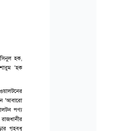
সিনুল হক,
শোরুম 'হক
ওয়ালটনের
িনে 'আবারো
়ালটন পণ্য
: রাজধানীর
়ার গৃহবধূ