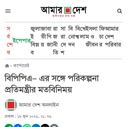
স
জুলা
জা
বা
রা
সা
বি
বি
খে
ইসলা
ফি
আমার
র্ব
ই
তী
ণি
জ
রা
নো
শ্ব
লা
ম ও
চা
দেশ
ইপেপার
শে
বিপ্ল
য়
জ্য
নী
দে
দন
জীবন
র
পরিবার
ষ
ব
তি
শ
>
কর্পোরেট
বিপিপিএ- এর সঙ্গে পরিকল্পনা
প্রতিমন্ত্রীর মতবিনিময়
আমার দেশ অনলাইন
প্রকাশ :
১৮ জুন ২০২৬, ২১: ৫৯