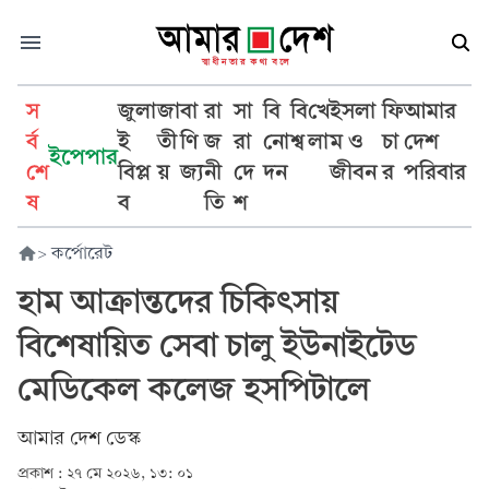
স
জুলা
জা
বা
রা
সা
বি
বি
খে
ইসলা
ফি
আমার
র্ব
ই
তী
ণি
জ
রা
নো
শ্ব
লা
ম ও
চা
দেশ
ইপেপার
শে
বিপ্ল
য়
জ্য
নী
দে
দন
জীবন
র
পরিবার
ষ
ব
তি
শ
>
কর্পোরেট
হাম আক্রান্তদের চিকিৎসায়
বিশেষায়িত সেবা চালু ইউনাইটেড
মেডিকেল কলেজ হসপিটালে
আমার দেশ ডেস্ক
প্রকাশ :
২৭ মে ২০২৬, ১৩: ০১