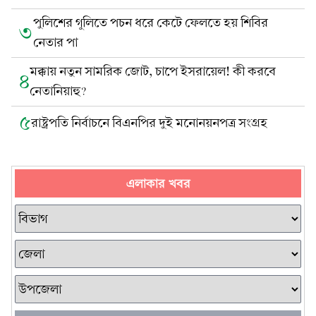
পুলিশের গুলিতে পচন ধরে কেটে ফেলতে হয় শিবির
৩
নেতার পা
মক্কায় নতুন সামরিক জোট, চাপে ইসরায়েল! কী করবে
৪
নেতানিয়াহু?
৫
রাষ্ট্রপতি নির্বাচনে বিএনপির দুই মনোনয়নপত্র সংগ্রহ
এলাকার খবর