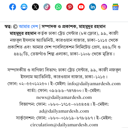
স্বত্ব: ©️
আমার দেশ
| সম্পাদক ও প্রকাশক, মাহমুদুর রহমান
মাহমুদুর রহমান
কর্তৃক ঢাকা ট্রেড সেন্টার (৮ম ফ্লোর), ৯৯, কাজী
নজরুল ইসলাম অ্যাভিনিউ, কারওয়ান বাজার, ঢাকা-১২১৫ থেকে
প্রকাশিত এবং আমার দেশ পাবলিকেশন লিমিটেড প্রেস, ৪৪৬/সি ও
৪৪৬/ডি, তেজগাঁও শিল্প এলাকা, ঢাকা-১২০৮ থেকে মুদ্রিত।
সম্পাদকীয় ও বাণিজ্য বিভাগ: ঢাকা ট্রেড সেন্টার, ৯৯, কাজী নজরুল
ইসলাম অ্যাভিনিউ, কারওয়ান বাজার, ঢাকা-১২১৫।
ফোন: ০২-৫৫০১২২৫০। ই-মেইল: info@dailyamardesh.com
বার্তা: ফোন: ০৯৬৬৬-৭৪৭৪০০। ই-মেইল:
news@dailyamardesh.com
বিজ্ঞাপন: ফোন: +৮৮০-১৭১৫-০২৫৪৩৪ । ই-মেইল:
ad@dailyamardesh.com
সার্কুলেশন: ফোন: +৮৮০-০১৮১৯-৮৭৮৬৮৭ । ই-মেইল:
circulation@dailyamardesh.com