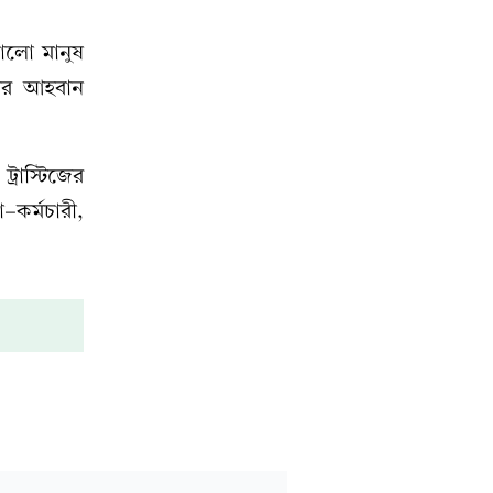
ভালো মানুষ
রার আহবান
্রাস্টিজের
া-কর্মচারী,