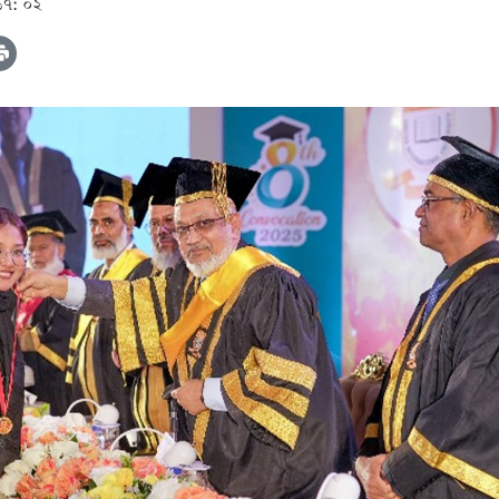
১৭: ০২