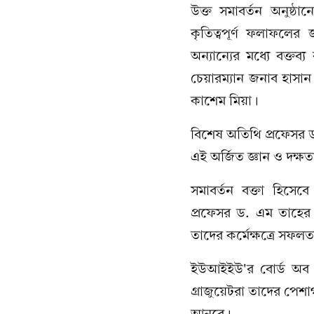
উক্ত সমাবর্তন অনুষ্ঠান
কৃতিত্বপূর্ণ ফলাফলের জ
অন্যান্যের মধ্যে বক্তব
চেয়ারম্যান জনাব হাস
কাশেম মিয়া।
বিশেষ অতিথি প্রফেসর ড
এই অর্জিত জ্ঞান ও দক্ষত
সমাবর্তন বক্তা হিসেবে ম
প্রফেসর ড. এম তাহের এ
তাদের কর্মেক্ষত্রে সফল
ইউআইইউ'র বোর্ড অব ট্
গ্রাজুয়েটরা তাদের পেশা
আনবে।