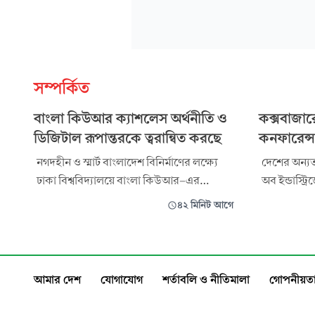
সম্পর্কিত
বাংলা কিউআর ক্যাশলেস অর্থনীতি ও
কক্সবাজার
ডিজিটাল রূপান্তরকে ত্বরান্বিত করছে
কনফারেন্স
নগদহীন ও স্মার্ট বাংলাদেশ বিনির্মাণের লক্ষ্যে
দেশের অন্যতম 
ঢাকা বিশ্ববিদ্যালয়ে বাংলা কিউআর-এর
অব ইন্ডাস্ট্
সচেতনতামূলক মতবিনিময় সভা অনুষ্ঠিত
ইউনিক সিমেন্
৪২ মিনিট আগে
হয়েছে। ঢাকা বিশ্ববিদ্যালয়ের একাউন্টিং
(ইউসিআইএল) ব
বিভাগের উদ্যোগে বাংলাদেশ ব্যাংক ও ডাচ্-
কনফারেন্স সম
বাংলা ব্যাংকের সহযোগিতায় ৬ আগস্ট
অনুষ্ঠিত হয়
বিশ্ববিদ্যালয়ের এমবিএ ভবনের অধ্যাপক
দেশের বিভিন্ন
আমার দেশ
যোগাযোগ
শর্তাবলি ও নীতিমালা
গোপনীয়তা
আব্দুল্লাহ ফারুক মাল্টি