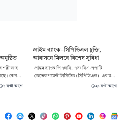
প্রাইম ব্যাংক-সিপিডিএল চুক্তি,
নুষ্ঠিত
আবাসনে মিলবে বিশেষ সুবিধা
ির শরী’আহ
প্রাইম ব্যাংক পিএলসি. এবং সিএ প্রপার্টি
়েছে। রোববার
ডেভেলপমেন্ট লিমিটেড (সিপিডিএল)-এর মধ্যে
রে এ সভার
একটি সমঝোতা চুক্তি স্বাক্ষরিত হয়েছে। এখন
১ ঘণ্টা আগে
২০ ঘণ্টা আগে
থেকে প্রাইম ব্যাংকের গ্রাহক ও কর্মীরা
 মুফতি
সিপিডিএল-এর আবাসন প্রকল্পে ফ্ল্যাট কিনতে
করেন। সভায়
বিশেষ মূল্যছাড়ের সুবিধা পাবেন। রাজধানীর
কমিটির সদস্য
বনানীতে অবস্থিত সিপিডিএল-এর করপোরেট
কার্যালয়ে