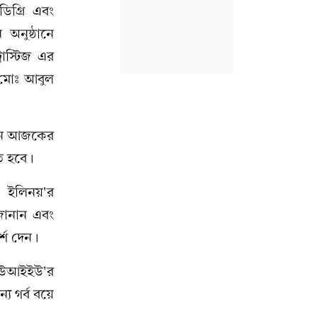
ডিগ্রি এবং
 অনুষ্ঠানে
রাস্টিজ এর
. মোঃ আবুল
বলেন আজকের
তে হবে।
ইন ইলিনয়'র
 জানান এবং
্শ দেন।
 ইউআইইউ'র
য গর্ব বয়ে