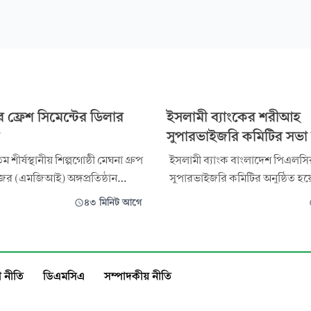
ে ফ্রেশ সিমেন্টের ডিলার
ইসলামী ব্যাংকের শরীআহ
সুপারভাইজরি কমিটির সভা অ
শীর্ষস্থানীয় শিল্পগোষ্ঠী মেঘনা গ্রুপ
ইসলামী ব্যাংক বাংলাদেশ পিএলস
রিজের (এমজিআই) অঙ্গপ্রতিষ্ঠান
সুপারভাইজরি কমিটির অনুষ্ঠিত হয
ট ইন্ডাস্ট্রিজ লিমিটেডের
(৯ আগস্ট) ইসলামী ব্যাংক টাওয়া
৪৩ মিনিট আগে
্র্যান্ড ফ্রেশ সিমেন্টের ডিলার
আয়োজন করা হয়। ব্যাংকের শরী’আহ
্প্রতি পর্যটন নগরী কক্সবাজারে
সুপারভাইজারি কমিটির চেয়ারম্যান
েছে। দুই দিনব্যাপী কনফারেন্সে
শামসুদ্দীন জিয়া এতে সভাপতিত্ব 
 প্রান্ত থেকে ফ্রেশ
ব্যাংকের শরী’আহ সুপারভাইজারি 
 নীতি
ডিএমসিএ
সম্পাদকীয় নীতি
প্রফেসর ড. নক