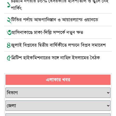
চট্টগ্রাম নগরীর ৮০% বেসরকারি হাসপাতাল ও স্কুলে নেই
১
পার্কিং
২
টিভির পর্দায় আফগানিস্তান ও আয়ারল্যান্ড ওয়ানডে
৩
হাসিনাকাণ্ডে ঢাকা-দিল্লি সম্পর্কে নতুন ক্ষত
৪
জুলাই বিপ্লবের দ্বিতীয় বার্ষিকীতে লন্ডনে বিপ্লব সমাবেশ
৫
ব্রিটিশ হাইকমিশনারের সঙ্গে নাহিদ ইসলামের বৈঠক
এলাকার খবর