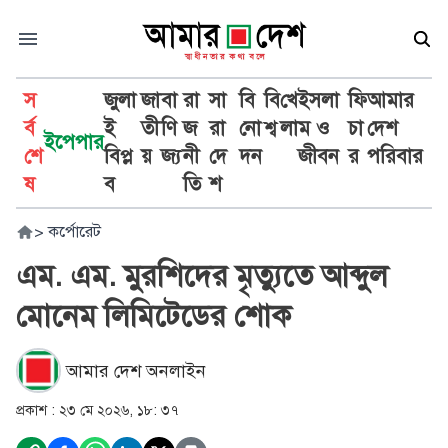
স
জুলা
জা
বা
রা
সা
বি
বি
খে
ইসলা
ফি
আমার
র্ব
ই
তী
ণি
জ
রা
নো
শ্ব
লা
ম ও
চা
দেশ
ইপেপার
শে
বিপ্ল
য়
জ্য
নী
দে
দন
জীবন
র
পরিবার
ষ
ব
তি
শ
>
কর্পোরেট
এম. এম. মুরশিদের মৃত্যুতে আব্দুল
মোনেম লিমিটেডের শোক
আমার দেশ অনলাইন
প্রকাশ :
২৩ মে ২০২৬, ১৮: ৩৭