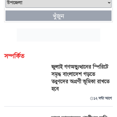
খুঁজুন
সম্পর্কিত
জুলাই গণঅভ্যুত্থানের স্পিরিটে
সমৃদ্ধ বাংলাদেশ গড়তে
তরুণদের অগ্রণী ভূমিকা রাখতে
হবে
১২ ঘণ্টা আগে