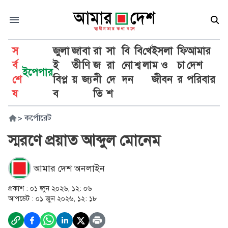
স
জুলা
জা
বা
রা
সা
বি
বি
খে
ইসলা
ফি
আমার
র্ব
ই
তী
ণি
জ
রা
নো
শ্ব
লা
ম ও
চা
দেশ
ইপেপার
শে
বিপ্ল
য়
জ্য
নী
দে
দন
জীবন
র
পরিবার
ষ
ব
তি
শ
>
কর্পোরেট
স্মরণে প্রয়াত আব্দুল মোনেম
আমার দেশ অনলাইন
প্রকাশ :
০১ জুন ২০২৬, ১২: ০৬
আপডেট :
০১ জুন ২০২৬, ১২: ১৮