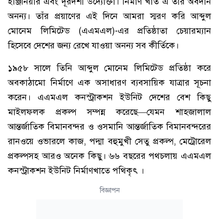
ইঞ্জিনিয়ার এবং দূরদর্শী উদ্যোক্তা। নির্মাণ খাত এ তার অবদান
অনন্য। তাঁর প্রয়াণের এই দিনে আমরা স্মরণ করি আব্দুল
মোনেম লিমিটেড (এএমএল)-এর প্রতিষ্ঠাতা চেয়ারম্যান
হিসেবে দেশের জন্য রেখে যাওয়া অনন্য সব কীর্তিকে।
১৯৫৮ সালে তিনি আব্দুল মোনেম লিমিটেড প্রতিষ্ঠা করে
অবকাঠামো নির্মাণে এক অসাধারণ ব্যবসায়িক যাত্রার সূচনা
করেন। এএমএল কনস্ট্রাকশন ইউনিট দেশের বেশ কিছু
মাইলফলক প্রকল্প সম্পন্ন করেছে—যেমন শাহজালাল
আন্তর্জাতিক বিমানবন্দর ও ওসমানি আন্তর্জাতিক বিমানবন্দরের
রানওয়ে ওভারলে কাজ, পদ্মা বহুমুখী সেতু প্রকল্প, মেট্রোরেল
প্রকল্পসহ আরও অনেক কিছু। ৬৬ বছরের পথচলায় এএমএল
কনস্ট্রাকশন ইউনিট নির্মাণখাতে পথিকৃৎ ।
বিজ্ঞাপন