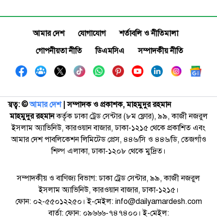
আমার দেশ
যোগাযোগ
শর্তাবলি ও নীতিমালা
গোপনীয়তা নীতি
ডিএমসিএ
সম্পাদকীয় নীতি
স্বত্ব: ©️
আমার দেশ
| সম্পাদক ও প্রকাশক, মাহমুদুর রহমান
মাহমুদুর রহমান
কর্তৃক ঢাকা ট্রেড সেন্টার (৮ম ফ্লোর), ৯৯, কাজী নজরুল
ইসলাম অ্যাভিনিউ, কারওয়ান বাজার, ঢাকা-১২১৫ থেকে প্রকাশিত এবং
আমার দেশ পাবলিকেশন লিমিটেড প্রেস, ৪৪৬/সি ও ৪৪৬/ডি, তেজগাঁও
শিল্প এলাকা, ঢাকা-১২০৮ থেকে মুদ্রিত।
সম্পাদকীয় ও বাণিজ্য বিভাগ: ঢাকা ট্রেড সেন্টার, ৯৯, কাজী নজরুল
ইসলাম অ্যাভিনিউ, কারওয়ান বাজার, ঢাকা-১২১৫।
ফোন: ০২-৫৫০১২২৫০। ই-মেইল: info@dailyamardesh.com
বার্তা: ফোন: ০৯৬৬৬-৭৪৭৪০০। ই-মেইল: