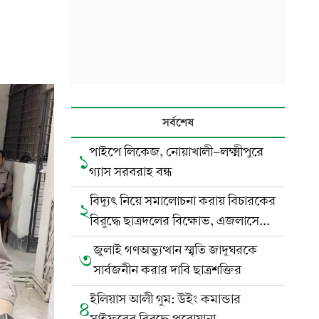
সর্বশেষ
পাইপে লিকেজ, নোয়াখালী-লক্ষ্মীপুরে
১
গ্যাস সরবরাহ বন্ধ
বিদ্যুৎ নিয়ে সমালোচনা করায় বিচারকের
২
বিরুদ্ধে ছাত্রদলের বিক্ষোভ, এজলাসে
ভাঙচুর
জুলাই গণঅভ্যুত্থান স্মৃতি জাদুঘরকে
৩
সার্বজনীন করার দাবি ছাত্রশক্তির
ইলিয়াস আলী গুম: উইং কমান্ডার
৪