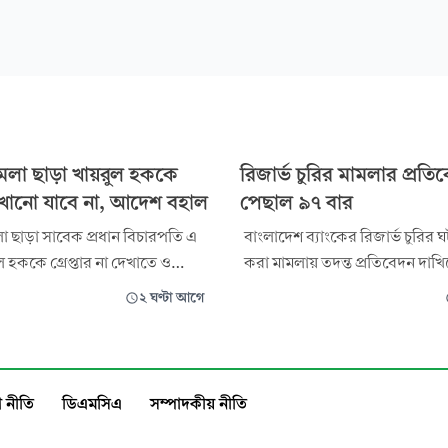
ট মামলা ছাড়া খায়রুল হককে
রিজার্ভ চুরির মামলার প্রতি
দেখানো যাবে না, আদেশ বহাল
পেছাল ৯৭ বার
ামলা ছাড়া সাবেক প্রধান বিচারপতি এ
বাংলাদেশ ব্যাংকের রিজার্ভ চুরির ঘ
ল হককে গ্রেপ্তার না দেখাতে ও
করা মামলায় তদন্ত প্রতিবেদন দাখ
করতে হাইকোর্টের দেওয়া আদেশের
আগামী ১৪ সেপ্টেম্বর দিন ধার্য কর
২ ঘণ্টা আগে
ট্রপক্ষের করা আবেদন নিষ্পত্তি করে
আদালত। এ নিয়ে ৯৭ বার পেছাল প
িল বিভাগ। প্রধান বিচারপতি
দাখিলের দিন। রোববার (৯ আগস্ট) দুপুরে ঢাকার
ান চৌধুরীর নেতৃত্বাধীন চার
অতিরিক্ত চীফ মেট্রোপলিটন ম্যাজিস্ট
িল বিভাগ রোববার এ আদেশ দেন।
সেফাতুল্লাহ'র আদালত এ আদেশ 
 নীতি
ডিএমসিএ
সম্পাদকীয় নীতি
আদালতের প্রস