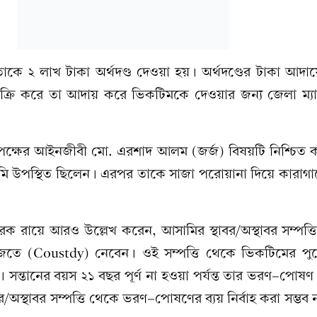
তাকে ২ লাখ টাকা অর্থদণ্ড দেওয়া হয়। অর্থদণ্ডের টাকা আদ
ি বিক্রি করে তা আদায় করে ভিকটিমকে দেওয়ার জন্য জেলা ম্যাজ
র রাষ্ট্রপক্ষের আইনজীবী মো. এরশাদ আলম (জর্জ) বিষয়টি নিশ্চিত
ি উপস্থিত ছিলেন। এরপর তাকে সাজা পরোয়ানা দিয়ে কারাগা
ক রায়ে আরও উল্লেখ করেন, আসামির স্থাবর/অস্থাবর সম্পত্ত
েফাজতে (Coustdy) নেবেন। ওই সম্পত্তি থেকে ভিকটিমের পুত
 সন্তানের বয়স ২১ বছর পূর্ণ না হওয়া পর্যন্ত তার ভরণ-পোষণ 
অস্থাবর সম্পত্তি থেকে ভরণ-পোষণের ব্যয় নির্বাহ করা সম্ভব না 