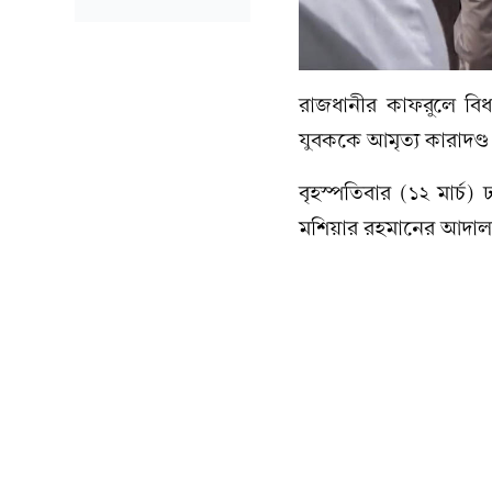
রাজধানীর কাফরুলে বিধ
যুবককে আমৃত্য কারাদণ্ড 
বৃহস্পতিবার (১২ মার্চ) 
মশিয়ার রহমানের আদাল