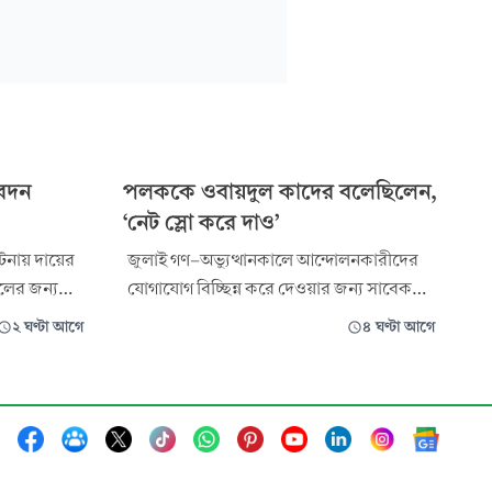
বেদন
পলককে ওবায়দুল কাদের বলেছিলেন,
‘নেট স্লো করে দাও’
টনায় দায়ের
জুলাই গণ-অভ্যুত্থানকালে আন্দোলনকারীদের
িলের জন্য
যোগাযোগ বিচ্ছিন্ন করে দেওয়ার জন্য সাবেক
েছেন
তথ্য ও যোগাযোগপ্রযুক্তি প্রতিমন্ত্রী জুনাইদ
২ ঘণ্টা আগে
৪ ঘণ্টা আগে
্রতিবেদন
আহমেদ পলককে ইন্টারনেট একটু স্লো করে দিতে
বলেছিলেন সাবেক সেতুমন্ত্রী ওবায়দুল কাদের।
্রেট
গণঅভ্যুত্থানের সময়কার মানবতাবিরোধী
দেন।
অপরাধের মামলায় এ-সংক্রান্ত কল রেকর্ড
উপস্থাপ