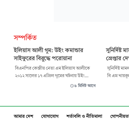
সম্পর্কিত
ইলিয়াস আলী গুম: উইং কমান্ডার
সুনির্দিষ্
সাইফুরের বিরুদ্ধে পরোয়ানা
গ্রেপ্তার 
বিএনপির কেন্দ্রীয় নেতা এম ইলিয়াস আলীকে
সুনির্দিষ্ট ম
২০১২ সালের ১৭ এপ্রিল গুমের ঘটনায় উইং
বি এম খায়রু
কমান্ডার সাইফুর রহমানের বিরুদ্ধে গ্রেপ্তারি
হয়রানি না 
৬ মিনিট আগে
পরোয়ানা জারি করেছে ট্রাইব্যুনাল। রোববার
বিরুদ্ধে রাষ্
আন্তর্জাতিক অপরাধ ট্রাইব্যুনাল-১
দিয়েছেন আপ
প্রসিকিউশনের আবেদনের পরিপ্রেক্ষিতে এই
জুবায়ের রহম
আদেশ দেয়। মামলার প্রসিকিউটর শাইখ মাহদি
সদস্যের আপ
আমার দেশ
যোগাযোগ
শর্তাবলি ও নীতিমালা
গোপনীয়তা
আমার দেশকে বলেন