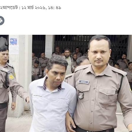
০২
আপডেট :
১২ মার্চ ২০২৬, ১৪: ৪৯