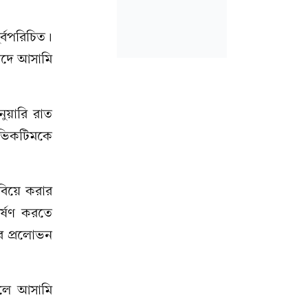
্বপরিচিত।
বাদে আসামি
নুয়ারি রাত
য় ভিকটিমকে
িয়ে করার
র্ষণ করতে
র প্রলোভন
ালে আসামি