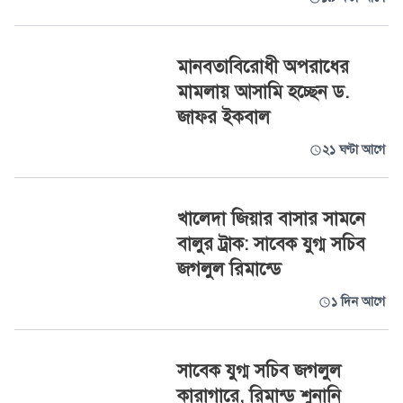
মানবতাবিরোধী অপরাধের
মামলায় আসামি হচ্ছেন ড.
জাফর ইকবাল
২১ ঘণ্টা আগে
খালেদা জিয়ার বাসার সামনে
বালুর ট্রাক: সাবেক যুগ্ম সচিব
জগলুল রিমান্ডে
১ দিন আগে
সাবেক যুগ্ম সচিব জগলুল
কারাগারে, রিমান্ড শুনানি