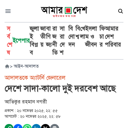
স
জুলা
জা
বা
রা
সা
বি
বি
খে
ইসলা
ফি
আমার
র্ব
ই
তী
ণি
জ
রা
নো
শ্ব
লা
ম ও
চা
দেশ
ইপেপার
শে
বিপ্ল
য়
জ্য
নী
দে
দন
জীবন
র
পরিবার
ষ
ব
তি
শ
>
আইন-আদালত
আদালতকে অ্যাটর্নি জেনারেল
দেশে সাদা-কালো দুই দরবেশ আছে
আতিকুর রহমান নগরী
প্রকাশ :
২০ নভেম্বর ২০২৫, ২২: ৫৫
আপডেট :
২০ নভেম্বর ২০২৫, ২২: ৫৮