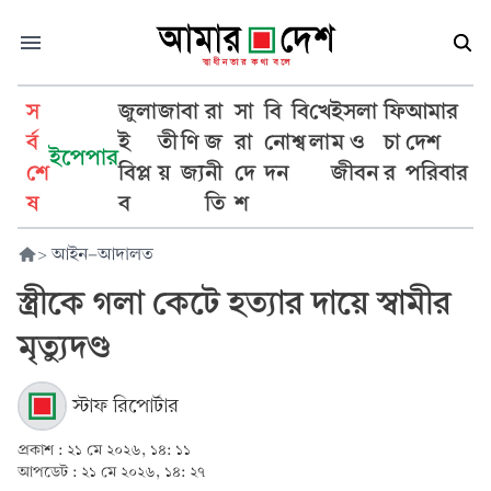
স
জুলা
জা
বা
রা
সা
বি
বি
খে
ইসলা
ফি
আমার
র্ব
ই
তী
ণি
জ
রা
নো
শ্ব
লা
ম ও
চা
দেশ
ইপেপার
শে
বিপ্ল
য়
জ্য
নী
দে
দন
জীবন
র
পরিবার
ষ
ব
তি
শ
>
আইন-আদালত
স্ত্রীকে গলা কেটে হত্যার দায়ে স্বামীর
মৃত্যুদণ্ড
স্টাফ রিপোর্টার
প্রকাশ :
২১ মে ২০২৬, ১৪: ১১
আপডেট :
২১ মে ২০২৬, ১৪: ২৭