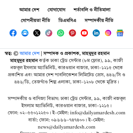
আমার দেশ
যোগাযোগ
শর্তাবলি ও নীতিমালা
গোপনীয়তা নীতি
ডিএমসিএ
সম্পাদকীয় নীতি
স্বত্ব: ©️
আমার দেশ
| সম্পাদক ও প্রকাশক, মাহমুদুর রহমান
মাহমুদুর রহমান
কর্তৃক ঢাকা ট্রেড সেন্টার (৮ম ফ্লোর), ৯৯, কাজী
নজরুল ইসলাম অ্যাভিনিউ, কারওয়ান বাজার, ঢাকা-১২১৫ থেকে
প্রকাশিত এবং আমার দেশ পাবলিকেশন লিমিটেড প্রেস, ৪৪৬/সি ও
৪৪৬/ডি, তেজগাঁও শিল্প এলাকা, ঢাকা-১২০৮ থেকে মুদ্রিত।
সম্পাদকীয় ও বাণিজ্য বিভাগ: ঢাকা ট্রেড সেন্টার, ৯৯, কাজী নজরুল
ইসলাম অ্যাভিনিউ, কারওয়ান বাজার, ঢাকা-১২১৫।
ফোন: ০২-৫৫০১২২৫০। ই-মেইল: info@dailyamardesh.com
বার্তা: ফোন: ০৯৬৬৬-৭৪৭৪০০। ই-মেইল:
news@dailyamardesh.com