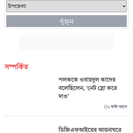
খুঁজুন
সম্পর্কিত
পলককে ওবায়দুল কাদের
বলেছিলেন, ‘নেট স্লো করে
দাও’
১ ঘণ্টা আগে
ডিজিএফআইয়ের আয়নাঘরে