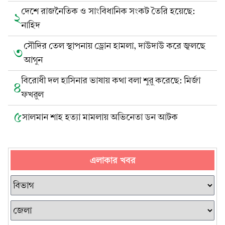
দেশে রাজনৈতিক ও সাংবিধানিক সংকট তৈরি হয়েছে:
২
নাহিদ
সৌদির তেল স্থাপনায় ড্রোন হামলা, দাউদাউ করে জ্বলছে
৩
আগুন
বিরোধী দল হাসিনার ভাষায় কথা বলা শুরু করেছে: মির্জা
৪
ফখরুল
৫
সালমান শাহ হত্যা মামলায় অভিনেতা ডন আটক
এলাকার খবর