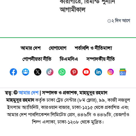
কারাগারে, রিমান্ড শুনানি
আগামীকাল
২ দিন আগে
আমার দেশ
যোগাযোগ
শর্তাবলি ও নীতিমালা
গোপনীয়তা নীতি
ডিএমসিএ
সম্পাদকীয় নীতি
স্বত্ব: ©️
আমার দেশ
| সম্পাদক ও প্রকাশক, মাহমুদুর রহমান
মাহমুদুর রহমান
কর্তৃক ঢাকা ট্রেড সেন্টার (৮ম ফ্লোর), ৯৯, কাজী নজরুল
ইসলাম অ্যাভিনিউ, কারওয়ান বাজার, ঢাকা-১২১৫ থেকে প্রকাশিত এবং
আমার দেশ পাবলিকেশন লিমিটেড প্রেস, ৪৪৬/সি ও ৪৪৬/ডি, তেজগাঁও
শিল্প এলাকা, ঢাকা-১২০৮ থেকে মুদ্রিত।