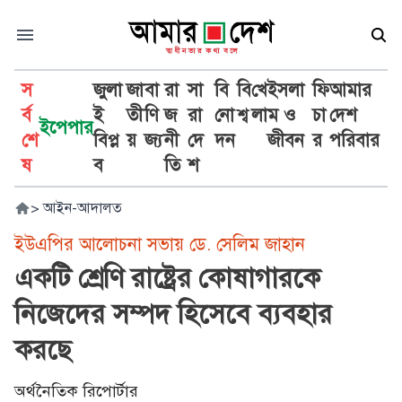
স
জুলা
জা
বা
রা
সা
বি
বি
খে
ইসলা
ফি
আমার
র্ব
ই
তী
ণি
জ
রা
নো
শ্ব
লা
ম ও
চা
দেশ
ইপেপার
শে
বিপ্ল
য়
জ্য
নী
দে
দন
জীবন
র
পরিবার
ষ
ব
তি
শ
>
আইন-আদালত
ইউএপির আলোচনা সভায় ডে. সেলিম জাহান
একটি শ্রেণি রাষ্ট্রের কোষাগারকে
নিজেদের সম্পদ হিসেবে ব্যবহার
করছে
অর্থনৈতিক রিপোর্টার