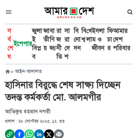
স
জুলা
জা
বা
রা
সা
বি
বি
খে
ইসলা
ফি
আমার
র্ব
ই
তী
ণি
জ
রা
নো
শ্ব
লা
ম ও
চা
দেশ
ইপেপার
শে
বিপ্ল
য়
জ্য
নী
দে
দন
জীবন
র
পরিবার
ষ
ব
তি
শ
>
আইন-আদালত
হাসিনার বিরুদ্ধে শেষ সাক্ষ্য দিচ্ছেন
তদন্ত কর্মকর্তা মো. আলমগীর
আতিকুর রহমান নগরী
প্রকাশ :
২৮ সেপ্টেম্বর ২০২৫, ১২: ৩৩