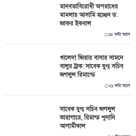
মানবতাবিরোধী অপরাধের
মামলায় আসামি হচ্ছেন ড.
জাফর ইকবাল
১৮ ঘণ্টা আগে
খালেদা জিয়ার বাসার সামনে
বালুর ট্রাক: সাবেক যুগ্ম সচিব
জগলুল রিমান্ডে
২১ ঘণ্টা আগে
সাবেক যুগ্ম সচিব জগলুল
কারাগারে, রিমান্ড শুনানি
আগামীকাল