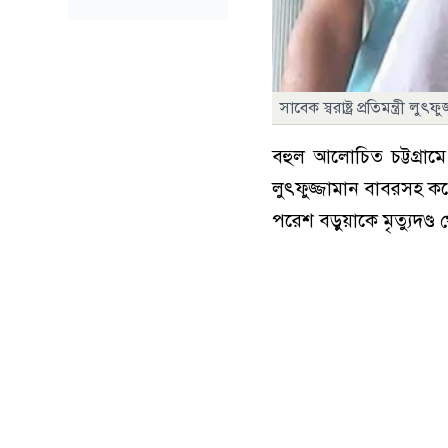
সাবেক স্বরাষ্ট্র প্রতিমন্ত্রী ল
বহুল আলোচিত চট্টগ্রামে ১
লুৎফুজ্জামান বাবরসহ ক
পরেশ বড়ুয়াকে মৃত্যুদণ্ড