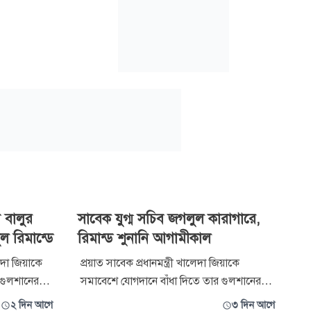
 বালুর
সাবেক যুগ্ম সচিব জগলুল কারাগারে,
ুল রিমান্ডে
রিমান্ড শুনানি আগামীকাল
েদা জিয়াকে
প্রয়াত সাবেক প্রধানমন্ত্রী খালেদা জিয়াকে
 গুলশানের
সমাবেশে যোগদানে বাঁধা দিতে তার গুলশানের
রতিবন্ধকতা
বাসভবনে সামনে বালুভর্তি ট্রাক রেখে প্রতিবন্ধকতা
২ দিন আগে
৩ দিন আগে