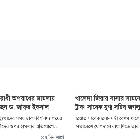
রোধী অপরাধের মামলায়
খালেদা জিয়ার বাসার সামনে
্ছেন ড. জাফর ইকবাল
ট্রাক: সাবেক যুগ্ম সচিব জগল
ত্থানের সময় ঢাকা বিশ্ববিদ্যালয়ের
প্রয়াত সাবেক প্রধানমন্ত্রী বেগম খাল
ষার্থীদের ওপর হামলার অভিযোগে
সমাবেশে যোগদানে বাধা দিতে তার
ী অপরাধের মামলায় অধ্যাপক ড.
বাসার সামনে বালুভর্তি ট্রাক রেখে প্
২ দিন আগে