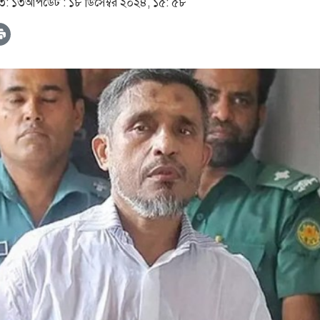
১৩: ১৩
আপডেট :
১৮ ডিসেম্বর ২০২৪, ১৫: ৫৮