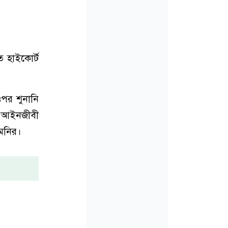
ত হাইকোর্ট
ওপর শুনানি
্ঠ আইনজীবী
 মনির।