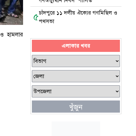
গণঅভ্যুত্থান দিবস’ পালিত
চাঁদপুরে ১১ দলীয় ঐক্যের গণমিছিল ও
৫
পথসভা
ক ও হামলার
এলাকার খবর
খুঁজুন