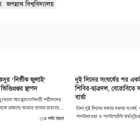
শ
জগন্নাথ বিশ্ববিদ্যালয়
সুর ‘নির্ভীক জুলাই’
দুই দিনের সংঘর্ষের পর একই
 ভিত্তিপ্রস্তর স্থাপন
শিবির-ছাত্রদল, বেরোবিতে সম
বার্তা
যুত্থানে আত্মোৎসর্গকারী শহীদদের
 থেকে প্রজন্মে জাগ্রত রাখার প্রত্যয়ে
টানা দুই দিনের দফায় দফায় সংঘর্ষ, 
দ্যালয়ে ‘নির্ভীক জুলাই’ নামে জুলাই
পাল্টাধাওয়া ও পাল্টাপাল্টি কর্মসূচ
৩ ঘণ্টা আগে
নির্মাণের উদ্যোগ নিয়েছে ডাকসু। ঢাকা
বেগম রোকেয়া বিশ্ববিদ্যালয়ে (বেরো
 কেন্দ্রীয় ছাত্র সংসদের (ডাকসু)
গণঅভ্যুত্থান দিবসের আয়োজনে এক