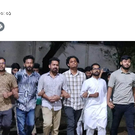
০০: ০১