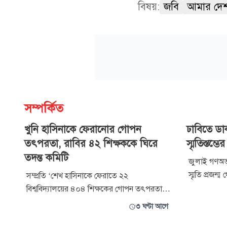
বিষয়:
জবি
আমার দে
সম্পর্কিত
খুনি হাসিনাকে ফেরানোর গোপন
ঢাবিতে ডাক
তৎপরতা, রাবির ৪২ শিক্ষককে ঘিরে
স্মৃতিস্তম্ভের
তদন্ত কমিটি
জুলাই গণঅভ্
স্মৃতি প্রজন্ম
সম্প্রতি ‘শেখ হাসিনাকে ফেরাতে ২২
ঢাকা বিশ্ববি
বিশ্ববিদ্যালয়ের ৪০৪ শিক্ষকের গোপন তৎপরতা’
স্মৃতিস্তম্ভ 
শিরোনামে একটি অনুসন্ধানী প্রতিবেদন প্রকাশ
৩ ঘণ্টা আগে
বিশ্ববিদ্যালয়
করেছে একটি সংবাদমাধ্যম। সেখানে রাজশাহী