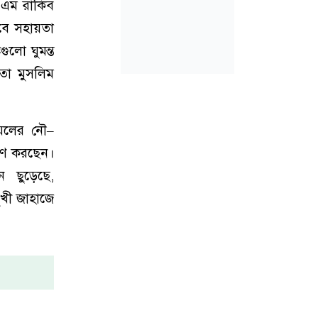
ে এম রাকিব
াবে সহায়তা
গুলো ঘুমন্ত
তো মুসলিম
য়েলের নৌ–
রমণ করছেন।
 ছুড়েছে,
ুখী জাহাজে