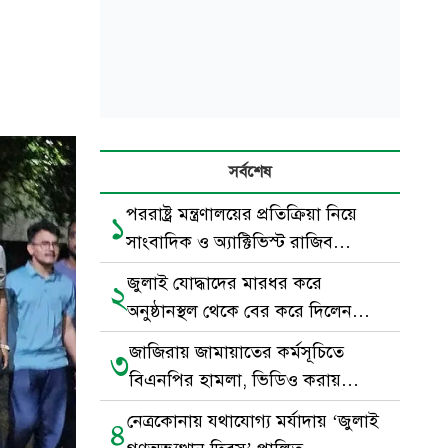
সর্বশেষ
পররাষ্ট্র মন্ত্রণালয়ের প্রতিক্রিয়া নিয়ে
১
সাংবাদিক ও অ্যাক্টিভিস্ট রাজিব
আহমদের বিশ্লেষণধর্মী পোস্ট
জুলাই যোদ্ধাদের মারধর করে
২
অনুষ্ঠানস্থল থেকে বের করে দিলেন
বিএনপি নেতা-কর্মীরা
জাজিরায় জামায়াতের কর্মসূচিতে
৩
বিএনপির হামলা, ভিডিও করায়
সাংবাদিককে মারধর
নেত্রকোনায় যথাযোগ্য মর্যাদায় ‘জুলাই
৪