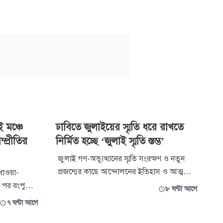
 মঞ্চে
ঢাবিতে জুলাইয়ের স্মৃতি ধরে রাখতে
্প্রীতির
নির্মিত হচ্ছে ‘জুলাই স্মৃতি স্তম্ভ’
জুলাই গণ-অভ্যুত্থানের স্মৃতি সংরক্ষণ ও নতুন
প্রজন্মের কাছে আন্দোলনের ইতিহাস ও আত্মত্যাগ
ধাওয়া-
তুলে ধরার লক্ষ্যে ঢাকা বিশ্ববিদ্যালয়ে ‘জুলাই
ির পর রংপুরের
৮ ঘণ্টা আগে
স্মৃতি স্তম্ভ’-এর ভিত্তিপ্রস্তর উদ্বোধন করা হয়েছে।
বি) জুলাই
৭ ঘণ্টা আগে
বুধবার (৫ আগস্ট) সকাল সাড়ে ১০টায়
ই মঞ্চে