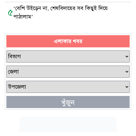
‘বেশি উইড়েন না, শেষবিদায়ের সব কিছুই দিয়ে
৫
পাঠালাম’
এলাকার খবর
খুঁজুন