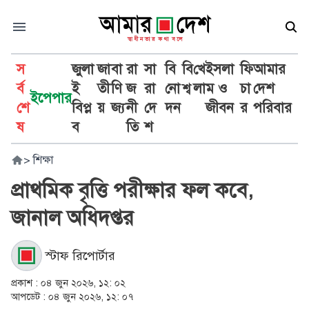
স
জুলা
জা
বা
রা
সা
বি
বি
খে
ইসলা
ফি
আমার
র্ব
ই
তী
ণি
জ
রা
নো
শ্ব
লা
ম ও
চা
দেশ
ইপেপার
শে
বিপ্ল
য়
জ্য
নী
দে
দন
জীবন
র
পরিবার
ষ
ব
তি
শ
>
শিক্ষা
প্রাথমিক বৃত্তি পরীক্ষার ফল কবে,
জানাল অধিদপ্তর
স্টাফ রিপোর্টার
প্রকাশ :
০৪ জুন ২০২৬, ১২: ০২
আপডেট :
০৪ জুন ২০২৬, ১২: ০৭