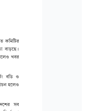
চিত কমিটির
তা বাড়ছে।
 বলেও খবর
নিং বডি ও
র্বাচন হলেও
 দেশের সব