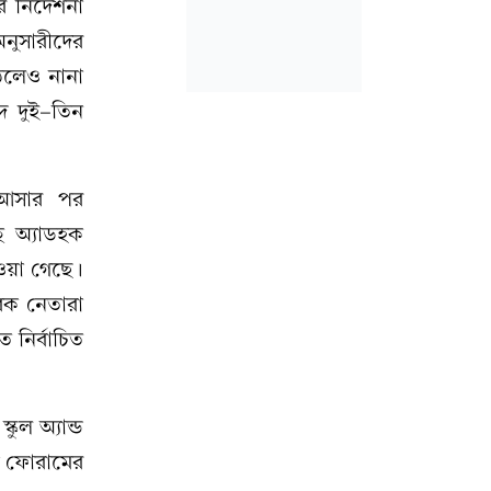
 নির্দেশনা
নুসারীদের
উঠলেও নানা
দ দুই-তিন
য় আসার পর
ে অ্যাডহক
ওয়া গেছে।
বক নেতারা
 নির্বাচিত
ুল অ্যান্ড
য ফোরামের