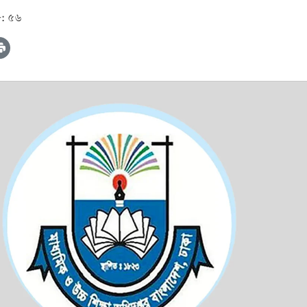
৮: ৫৬