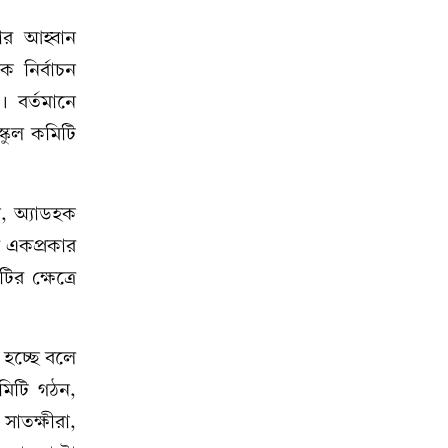
ার আহ্বান
 নির্বাচন
। বর্তমানে
্কুল কমিটি
, অ্যাডহক
ি একপ্রকার
 ক্ষেত্রে
া হচ্ছে বলে
মিটি গঠন,
সাতক্ষীরা,