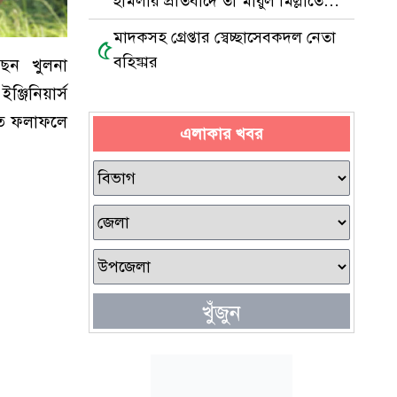
হামলার প্রতিবাদে তা’মীরুল মিল্লাতে
মানববন্ধন
মাদকসহ গ্রেপ্তার স্বেচ্ছাসেবকদল নেতা
৫
বহিষ্কার
েছেন খুলনা
্জিনিয়ার্স
িত ফলাফলে
এলাকার খবর
খুঁজুন