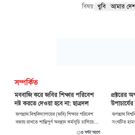
বিষয়:
খুবি
আমার দে
সম্পর্কিত
মববাজি করে জবির শিক্ষার পরিবেশ
প্রক্টরের
নষ্ট করতে দেওয়া হবে না: ছাত্রদল
উপাচার্যে
জগন্নাথ বিশ্ববিদ্যালয়ের (জবি) শিক্ষার পরিবেশ
জগন্নাথ বিশ্ব
বজায় রাখতে শান্তিপূর্ণ অবস্থান কর্মসূচি চালিয়ে
সংঘটিত হামল
যাওয়ার ঘোষণা দিয়েছে বিশ্ববিদ্যালয় শাখা
শাস্তি, প্রশ
৩ ঘণ্টা আগে