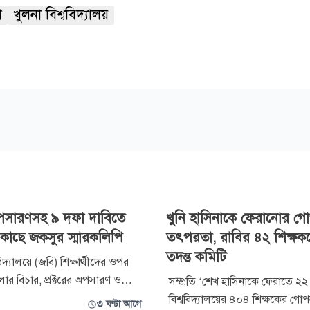
শ
খুলনা বিশ্ববিদ্যালয়
 অপসারণসহ ৯ দফা দাবিতে
খুনি হাসিনাকে ফেরানোর গ
র কাছে জকসুর স্মারকলিপি
তৎপরতা, রাবির ৪২ শিক্ষক
তদন্ত কমিটি
বিদ্যালয়ে (জবি) শিক্ষার্থীদের ওপর
ার বিচার, প্রক্টরের অপসারণ ও
সম্প্রতি ‘শেখ হাসিনাকে ফেরাতে ২২
াসনিক জবাবদিহিতা নিশ্চিতকরণ এবং
বিশ্ববিদ্যালয়ের ৪০৪ শিক্ষকের গ
৩ ঘণ্টা আগে