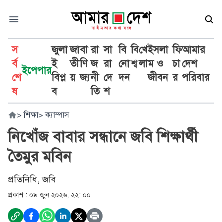
স
জুলা
জা
বা
রা
সা
বি
বি
খে
ইসলা
ফি
আমার
র্ব
ই
তী
ণি
জ
রা
নো
শ্ব
লা
ম ও
চা
দেশ
ইপেপার
শে
বিপ্ল
য়
জ্য
নী
দে
দন
জীবন
র
পরিবার
ষ
ব
তি
শ
>
শিক্ষা
>
ক্যাম্পাস
নিখোঁজ বাবার সন্ধানে জবি শিক্ষার্থী
তৈমুর মবিন
প্রতিনিধি, জবি
প্রকাশ :
০৯ জুন ২০২৬, ২২: ০০