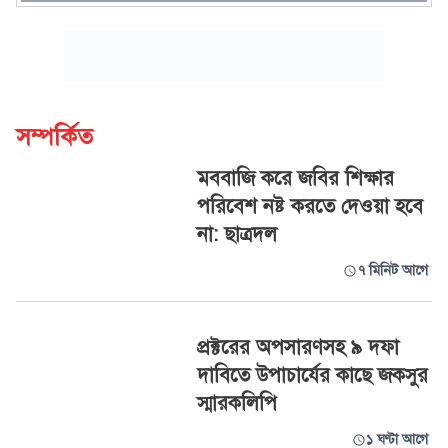
সম্পর্কিত
মববাজি করে জবির শিক্ষার
পরিবেশ নষ্ট করতে দেওয়া হবে
না: ছাত্রদল
৭ মিনিট আগে
প্রক্টরের অপসারণসহ ৯ দফা
দাবিতে উপাচার্যের কাছে জকসুর
স্মারকলিপি
১ ঘণ্টা আগে