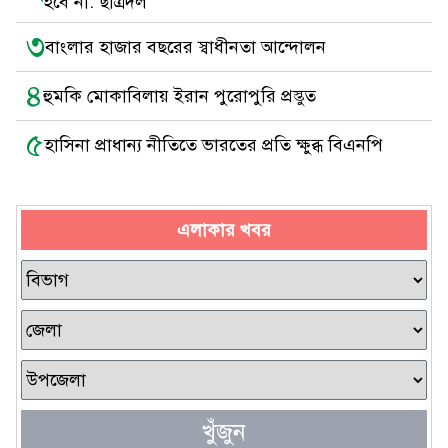
হবে না: ছাত্রদল
৩
বাংলার হাজার বছরের স্বাধীনতা আন্দোলন
৪
হুমকি মোকাবিলায় ইরান পুরোপুরি প্রস্তুত
৫
হাসিনা প্রাধান্য নীতিতে ভারতের প্রতি ক্ষুব্ধ বিএনপি
এলাকার খবর
খুঁজুন