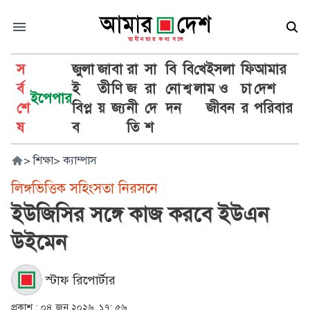
স
জুলা
জা
বা
রা
সা
বি
বি
খে
ইসলা
ফি
আমার
র্ব
ই
তী
ণি
জ
রা
নো
শ্ব
লা
ম ও
চা
দেশ
ইপেপার
শে
বিপ্ল
য়
জ্য
নী
দে
দন
জীবন
র
পরিবার
ষ
ব
তি
শ
>
শিক্ষা
>
ক্যাম্পাস
লিঙ্গভিত্তিক সহিংসতা নিরসনে
ইউজিসির সঙ্গে কাজ করবে ইউএন
উইমেন
স্টাফ রিপোর্টার
প্রকাশ :
০৪ জুন ২০২৬, ১৭: ৫৬