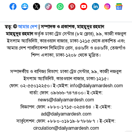
স্বত্ব: ©️
আমার দেশ
| সম্পাদক ও প্রকাশক, মাহমুদুর রহমান
মাহমুদুর রহমান
কর্তৃক ঢাকা ট্রেড সেন্টার (৮ম ফ্লোর), ৯৯, কাজী নজরুল
ইসলাম অ্যাভিনিউ, কারওয়ান বাজার, ঢাকা-১২১৫ থেকে প্রকাশিত এবং
আমার দেশ পাবলিকেশন লিমিটেড প্রেস, ৪৪৬/সি ও ৪৪৬/ডি, তেজগাঁও
শিল্প এলাকা, ঢাকা-১২০৮ থেকে মুদ্রিত।
সম্পাদকীয় ও বাণিজ্য বিভাগ: ঢাকা ট্রেড সেন্টার, ৯৯, কাজী নজরুল
ইসলাম অ্যাভিনিউ, কারওয়ান বাজার, ঢাকা-১২১৫।
ফোন: ০২-৫৫০১২২৫০। ই-মেইল: info@dailyamardesh.com
বার্তা: ফোন: ০৯৬৬৬-৭৪৭৪০০। ই-মেইল:
news@dailyamardesh.com
বিজ্ঞাপন: ফোন: +৮৮০-১৭১৫-০২৫৪৩৪ । ই-মেইল:
ad@dailyamardesh.com
সার্কুলেশন: ফোন: +৮৮০-০১৮১৯-৮৭৮৬৮৭ । ই-মেইল:
circulation@dailyamardesh.com