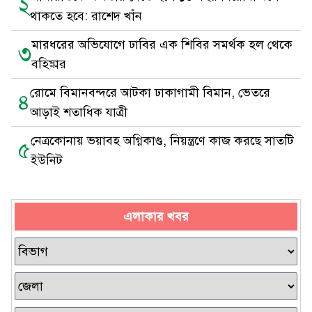
২
থাকতে হবে: রাশেদ খাঁন
মারধরের অভিযোগে ঢাবির এক শিবির সমর্থক হল থেকে
৩
বহিষ্কার
রোমে বিমানবন্দরে আটকা ঢাকাগামী বিমান, ভেতরে
৪
আড়াই শতাধিক যাত্রী
নেত্রকোনায় ভয়াবহ অগ্নিকাণ্ড, নিয়ন্ত্রণে কাজ করছে সাতটি
৫
ইউনিট
এলাকার খবর