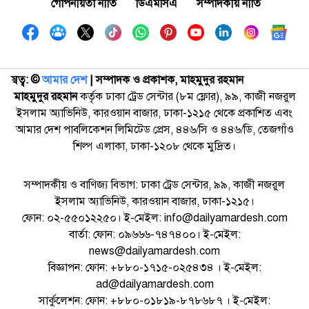
গোপনীয়তা নীতি
ডিএমসিএ
সম্পাদকীয় নীতি
স্বত্ব: ©️
আমার দেশ
| সম্পাদক ও প্রকাশক, মাহমুদুর রহমান
মাহমুদুর রহমান
কর্তৃক ঢাকা ট্রেড সেন্টার (৮ম ফ্লোর), ৯৯, কাজী নজরুল
ইসলাম অ্যাভিনিউ, কারওয়ান বাজার, ঢাকা-১২১৫ থেকে প্রকাশিত এবং
আমার দেশ পাবলিকেশন লিমিটেড প্রেস, ৪৪৬/সি ও ৪৪৬/ডি, তেজগাঁও
শিল্প এলাকা, ঢাকা-১২০৮ থেকে মুদ্রিত।
সম্পাদকীয় ও বাণিজ্য বিভাগ: ঢাকা ট্রেড সেন্টার, ৯৯, কাজী নজরুল
ইসলাম অ্যাভিনিউ, কারওয়ান বাজার, ঢাকা-১২১৫।
ফোন: ০২-৫৫০১২২৫০। ই-মেইল: info@dailyamardesh.com
বার্তা: ফোন: ০৯৬৬৬-৭৪৭৪০০। ই-মেইল:
news@dailyamardesh.com
বিজ্ঞাপন: ফোন: +৮৮০-১৭১৫-০২৫৪৩৪ । ই-মেইল:
ad@dailyamardesh.com
সার্কুলেশন: ফোন: +৮৮০-০১৮১৯-৮৭৮৬৮৭ । ই-মেইল: