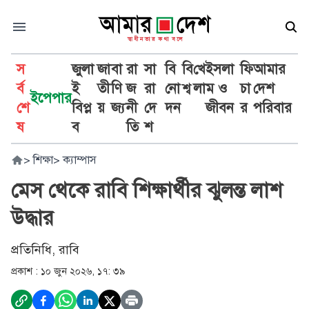
স
জুলা
জা
বা
রা
সা
বি
বি
খে
ইসলা
ফি
আমার
র্ব
ই
তী
ণি
জ
রা
নো
শ্ব
লা
ম ও
চা
দেশ
ইপেপার
শে
বিপ্ল
য়
জ্য
নী
দে
দন
জীবন
র
পরিবার
ষ
ব
তি
শ
>
শিক্ষা
>
ক্যাম্পাস
মেস থেকে রাবি শিক্ষার্থীর ঝুলন্ত লাশ
উদ্ধার
প্রতিনিধি, রাবি
প্রকাশ :
১০ জুন ২০২৬, ১৭: ৩৯