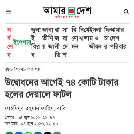
স
জুলা
জা
বা
রা
সা
বি
বি
খে
ইসলা
ফি
আমার
র্ব
ই
তী
ণি
জ
রা
নো
শ্ব
লা
ম ও
চা
দেশ
ইপেপার
শে
বিপ্ল
য়
জ্য
নী
দে
দন
জীবন
র
পরিবার
ষ
ব
তি
শ
>
শিক্ষা
>
ক্যাম্পাস
উদ্বোধনের আগেই ৭৪ কোটি টাকার
হলের দেয়ালে ফাটল
ফাহমিদুর রহমান ফাহিম, রাবি
প্রকাশ :
০৪ জুন ২০২৬, ১২: ৪৭
আপডেট :
০৪ জুন ২০২৬, ১২: ৫০