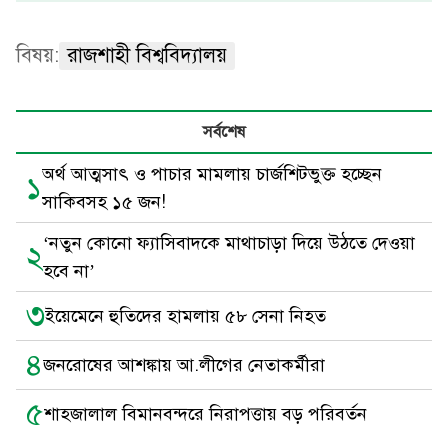
বিষয়:
রাজশাহী বিশ্ববিদ্যালয়
সর্বশেষ
অর্থ আত্মসাৎ ও পাচার মামলায় চার্জশিটভুক্ত হচ্ছেন
১
সাকিবসহ ১৫ জন!
‘নতুন কোনো ফ্যাসিবাদকে মাথাচাড়া দিয়ে উঠতে দেওয়া
২
হবে না’
৩
ইয়েমেনে হুতিদের হামলায় ৫৮ সেনা নিহত
৪
জনরোষের আশঙ্কায় আ.লীগের নেতাকর্মীরা
৫
শাহজালাল বিমানবন্দরে নিরাপত্তায় বড় পরিবর্তন