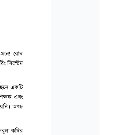
্রচণ্ড রোদ
িং সিস্টেম
পেছনে একটি
িক্ষক এবং
যায়নি। অথচ
নসরুল কদির