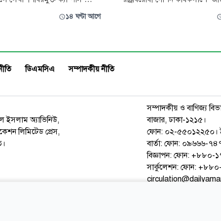
ণ্টার মাথায় নিজ উদ্যোগে মুছে
অভিযোগ তদন্তে চার সদস্যের কমি
১৪ ঘণ্টা আগে
বিদ্যালয় শাখা ছাত্রদল। অনাকাঙ্ক্ষিত
বিশ্ববিদ্যালয় প্রশাসন। বৃহস্পতিবার
য দুঃখ প্রকাশ করে সংগঠনটি
বিশ্ববিদ্যালয়ের রেজিস্ট্রার দপ্তর সূত
তি-উৎসাহী কয়েকজন শিক্ষার্থীর
গেছে। সম্প্রতি একটি গণমাধ্যমে প্
ল লিখনের ঘটনা ঘটেছিল
প্রতিবেদনে ওঠ
নীতি
ডিএমসিএ
সম্পাদকীয় নীতি
সম্পাদকীয় ও বাণিজ্য বিভ
রুল ইসলাম অ্যাভিনিউ,
বাজার, ঢাকা-১২১৫।
েশন লিমিটেড প্রেস,
ফোন: ০২-৫৫০১২২৫০। 
ত।
বার্তা: ফোন: ০৯৬৬৬-
বিজ্ঞাপন: ফোন: +৮৮০
সার্কুলেশন: ফোন: +৮
circulation@dailyam
ওয়েব মেইল
কনভার