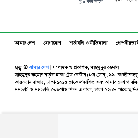
৯ ঘণ্টা আগে
নিজের ফেসবুক অ্যাকাউন্টে দেওয়া এক পোস্টে
স্লোগান ৪৮ ঘ
তিনি এ ঘোষণা দেন। ফেসবুক পোস্টে শেখ জিসান
দিয়েছে বিশ্ব
আহমেদ লিখেছেন, আমি শেখ জিসান আহমেদ,
এ ঘটনার জন্
জাকসুর সাংস্কৃতিক সম্পাদক পদ থে
জানিয়েছে, অ
কারণে দেয়া
আমার দেশ
যোগাযোগ
শর্তাবলি ও নীতিমালা
গোপনীয়তা 
স্বত্ব: ©️
আমার দেশ
| সম্পাদক ও প্রকাশক, মাহমুদুর রহমান
মাহমুদুর রহমান
কর্তৃক ঢাকা ট্রেড সেন্টার (৮ম ফ্লোর), ৯৯, কাজী নজ
কারওয়ান বাজার, ঢাকা-১২১৫ থেকে প্রকাশিত এবং আমার দেশ পাবলিক
৪৪৬/সি ও ৪৪৬/ডি, তেজগাঁও শিল্প এলাকা, ঢাকা-১২০৮ থেকে মুদ্রি