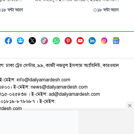
টি গঠন করেছে
জুলাই গণঅভ্যুত্থান শুধু একটি রাজনৈতিক
১৮ ঘণ্টা আগে
১৮ ঘণ্টা আগে
 (৬ আগস্ট)
পরিবর্তনের ঘটনা নয়; এটি গণতন্ত্র, ন্যায়বিচার,
্রে এ তথ্য জানা
মতপ্রকাশের স্বাধীনতা এবং বৈষম্যহীন সমাজ
রকাশিত
প্রতিষ্ঠার নতুন প্রত্যয়ের নাম। নতুন বাংলাদেশ
বিনির্মাণে ভিন্নমতকে সম্মান জানিয়
াগ: ঢাকা ট্রেড সেন্টার, ৯৯, কাজী নজরুল ইসলাম অ্যাভিনিউ, কারওয়ান
ই-মেইল: info@dailyamardesh.com
৭৪৭৪০০। ই-মেইল: news@dailyamardesh.com
-১৭১৫-০২৫৪৩৪ । ই-মেইল: ad@dailyamardesh.com
৮০-০১৮১৯-৮৭৮৬৮৭ । ই-মেইল:
ardesh.com
্টার
আর্কাইভ
বিজ্ঞাপন
সাইটম্যাপ