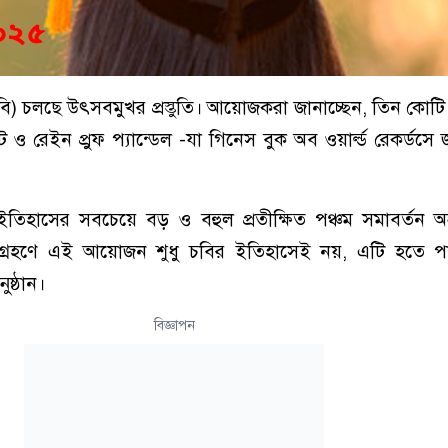
ে (চবি) চলছে উৎসবমুখর প্রস্তুতি। আয়োজকরা জানাচ্ছেন, তিন কোটি
ট ও রেইন প্রুফ প্যান্ডেল -যা গিনেস বুক অব ওয়ার্ল্ড রেকর্ডসে
র ইতিহাসের সবচেয়ে বড় ও বহুল প্রতীক্ষিত পঞ্চম সমাবর্তন অন
 অংশগ্রহণে এই আয়োজন শুধু চবির ইতিহাসেই নয়, এটি হতে পা
ুষ্ঠান।
বিজ্ঞাপন