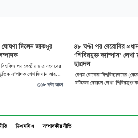
র ঘোষণা দিলেন জাকসুর
৪৮ ঘণ্টা পর বেরোবির প্রধ
 সম্পাদক
‘শিবিরমুক্ত ক্যাম্পাস’ লেখা
ছাত্রদল
িশ্ববিদ্যালয় কেন্দ্রীয় ছাত্র সংসদের
স্কৃতিক সম্পাদক শেখ জিসান আহমেদ
বেগম রোকেয়া বিশ্ববিদ্যালয়ের (বেরো
োষণা দিয়েছেন। বৃহস্পতিবার রাতে
ফটকের দেয়ালে লেখা ‘শিবিরমুক্ত ক্
১৮ ঘণ্টা আগে
ক অ্যাকাউন্টে দেওয়া এক পোস্টে
স্লোগান ৪৮ ঘণ্টার মাথায় নিজ উদ্য
পোস্টে শেখ জিসান
দিয়েছে বিশ্ববিদ্যালয় শাখা ছাত্রদল। 
ছেন, আমি শেখ জিসান আহমেদ,
এ ঘটনার জন্য দুঃখ প্রকাশ করে সং
্কৃতিক সম্পাদক পদ থে
জানিয়েছে, অতি-উৎসাহী কয়েকজন শি
কারণে দেয়াল লিখনের ঘটনা ঘটেছ
নীতি
ডিএমসিএ
সম্পাদকীয় নীতি