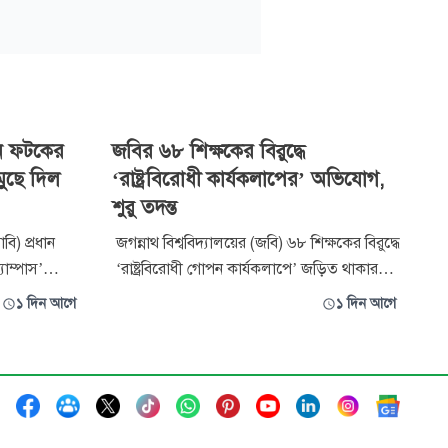
ান ফটকের
জবির ৬৮ শিক্ষকের বিরুদ্ধে
 মুছে দিল
‘রাষ্ট্রবিরোধী কার্যকলাপের’ অভিযোগ,
শুরু তদন্ত
বি) প্রধান
জগন্নাথ বিশ্ববিদ্যালয়ের (জবি) ৬৮ শিক্ষকের বিরুদ্ধে
যাম্পাস’
‘রাষ্ট্রবিরোধী গোপন কার্যকলাপে’ জড়িত থাকার
োগে মুছে
অভিযোগ তদন্তে চার সদস্যের কমিটি গঠন করেছে
১ দিন আগে
১ দিন আগে
অনাকাঙ্ক্ষিত
বিশ্ববিদ্যালয় প্রশাসন। বৃহস্পতিবার (৬ আগস্ট)
গঠনটি
বিশ্ববিদ্যালয়ের রেজিস্ট্রার দপ্তর সূত্রে এ তথ্য জানা
ক্ষার্থীর
গেছে। সম্প্রতি একটি গণমাধ্যমে প্রকাশিত
িল
প্রতিবেদনে ওঠ