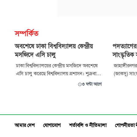
সম্পর্কিত
অবশেষে ঢাকা বিশ্ববিদ্যালয় কেন্দ্রীয়
পদত্যাগে
মসজিদে এসি চালু
সাংস্কৃতিক
ঢাকা বিশ্ববিদ্যালয়ের কেন্দ্রীয় মসজিদে অবশেষে
জাহাঙ্গীরনগর ব
এসি চালু করেছে বিশ্ববিদ্যালয় প্রশাসন। শুক্রবার
(জাকসু) সাং
সন্ধ্যায় এক স্ট্যাটাসে এ তথ্য জানান ঢাকা
পদত্যাগের ঘ
৩ ঘণ্টা আগে
বিশ্ববিদ্যালয় কেন্দ্রীয় ছাত্র সংসদের (ডাকসু) ভিপি
নিজের ফেসবু
সাদিক কায়েম। তিনি স্ট্যাটাসে লেখেন, ‘ডাকসুর
তিনি এ ঘোষণা দেন। ফেসবুক 
তীব্র দাবির মুখে অবশেষে ঢাকা বিশ্ববিদ্যালয়ের
আহমেদ লিখে
কেন্দ্রীয়
জাকসুর সাংস
আমার দেশ
যোগাযোগ
শর্তাবলি ও নীতিমালা
গোপনীয়তা 