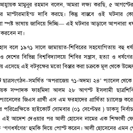
্ম আহ্বায়ক মামুনুর রহমান বলেন, আমরা লক্ষ্য করছি, ৫ আগস্ট
ানের মাস্টারমাইন্ড দাবি করছে। কিন্তু বাস্তবে ওই ঘটনার
রা স্পষ্ট ভাষায় জানিয়ে দিচ্ছি— এই ঘটনার আড়ালে আপনারা ধ
 করবেন না।
াস বলে ১৯৭১ সালে জামায়াত-শিবিরের সহযোগিতায় বহু ধর্
শের বিভিন্ন বিশ্ববিদ্যালয়ে শিবির সন্ত্রাস, হত্যা ও ধর্ষণে
 এসেছে এই বটবৃক্ষের মতো বিস্তার করা চক্রকে মূল থেকে উচ্ছ
টি ছাত্রসংগঠন–সমর্থিত ‘অপরাজেয় ৭১-অদম্য ২৪’ প্যানেল থেকে মু
বিষয়ক সম্পাদক ফাহমিদা আলম ২৮ আগস্ট ইসলামী ছাত্রশিবি
’ প্যানেলের জিএস প্রার্থী এস এম ফরহাদের প্রার্থিতা চ্যালেঞ্জ কর
রিপ্রেক্ষিতে হাইকোর্ট সোমবার (০১ সেপ্টেম্বর ) ডাকসু নির্বাচ
 এই আদেশ দেওয়ার পর আলী হোসেন নামের এক শিক্ষার্থী ফে
ে ‘গণধর্ষণের’ হুমকি দিয়ে পোস্ট করেন। আলী হোসেনের এমন 