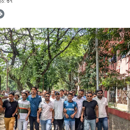
 ২০: ৩৭