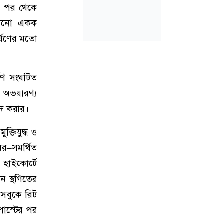
ের পর থেকে
 কোনো একক
র্ষণের মতো
ষণ সংঘটিত
র অভয়ারণ্য
েদ করার।
ক্তিযুদ্ধ ও
র–সমর্থিত
ে হাইকোর্টে
ন স্থগিতের
সবুকে রিট
পোস্টের পর