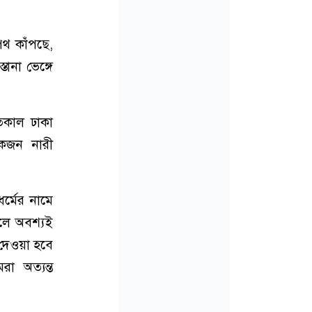
পথ কাঁপছে,
তানা ভেঙ্গে
তকাল ঢাকা
একজন নারী
র্মের নামে
হলে অবশ্যই
 দেওয়া হবে
া অত্যন্ত