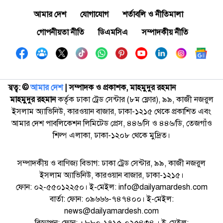
আমার দেশ
যোগাযোগ
শর্তাবলি ও নীতিমালা
গোপনীয়তা নীতি
ডিএমসিএ
সম্পাদকীয় নীতি
স্বত্ব: ©️
আমার দেশ
| সম্পাদক ও প্রকাশক, মাহমুদুর রহমান
মাহমুদুর রহমান
কর্তৃক ঢাকা ট্রেড সেন্টার (৮ম ফ্লোর), ৯৯, কাজী নজরুল
ইসলাম অ্যাভিনিউ, কারওয়ান বাজার, ঢাকা-১২১৫ থেকে প্রকাশিত এবং
আমার দেশ পাবলিকেশন লিমিটেড প্রেস, ৪৪৬/সি ও ৪৪৬/ডি, তেজগাঁও
শিল্প এলাকা, ঢাকা-১২০৮ থেকে মুদ্রিত।
সম্পাদকীয় ও বাণিজ্য বিভাগ: ঢাকা ট্রেড সেন্টার, ৯৯, কাজী নজরুল
ইসলাম অ্যাভিনিউ, কারওয়ান বাজার, ঢাকা-১২১৫।
ফোন: ০২-৫৫০১২২৫০। ই-মেইল: info@dailyamardesh.com
বার্তা: ফোন: ০৯৬৬৬-৭৪৭৪০০। ই-মেইল:
news@dailyamardesh.com