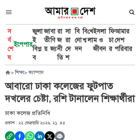
স
জুলা
জা
বা
রা
সা
বি
বি
খে
ইসলা
ফি
আমার
র্ব
ই
তী
ণি
জ
রা
নো
শ্ব
লা
ম ও
চা
দেশ
ইপেপার
শে
বিপ্ল
য়
জ্য
নী
দে
দন
জীবন
র
পরিবার
ষ
ব
তি
শ
>
শিক্ষা
>
ক্যাম্পাস
আবারো ঢাকা কলেজের ফুটপাত
দখলের চেষ্টা, রশি টানালেন শিক্ষার্থীরা
ঢাকা কলেজ প্রতিনিধি
প্রকাশ :
২২ ফেব্রুয়ারি ২০২৬, ২১: ৪৫