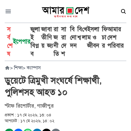
স
জুলা
জা
বা
রা
সা
বি
বি
খে
ইসলা
ফি
আমার
র্ব
ই
তী
ণি
জ
রা
নো
শ্ব
লা
ম ও
চা
দেশ
ইপেপার
শে
বিপ্ল
য়
জ্য
নী
দে
দন
জীবন
র
পরিবার
ষ
ব
তি
শ
>
শিক্ষা
>
ক্যাম্পাস
ডুয়েটে ত্রিমুখী সংঘর্ষে শিক্ষার্থী,
পুলিশসহ আহত ১০
স্টাফ রিপোর্টার, গাজীপুর
প্রকাশ :
১৭ মে ২০২৬, ১৩: ০৪
আপডেট :
১৭ মে ২০২৬, ১৪: ০২