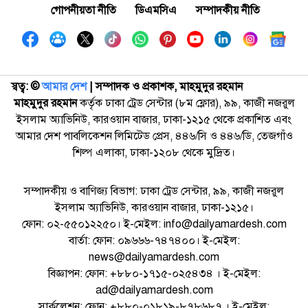
গোপনীয়তা নীতি
ডিএমসিএ
সম্পাদকীয় নীতি
স্বত্ব: ©️
আমার দেশ
| সম্পাদক ও প্রকাশক, মাহমুদুর রহমান
মাহমুদুর রহমান
কর্তৃক ঢাকা ট্রেড সেন্টার (৮ম ফ্লোর), ৯৯, কাজী নজরুল
ইসলাম অ্যাভিনিউ, কারওয়ান বাজার, ঢাকা-১২১৫ থেকে প্রকাশিত এবং
আমার দেশ পাবলিকেশন লিমিটেড প্রেস, ৪৪৬/সি ও ৪৪৬/ডি, তেজগাঁও
শিল্প এলাকা, ঢাকা-১২০৮ থেকে মুদ্রিত।
সম্পাদকীয় ও বাণিজ্য বিভাগ: ঢাকা ট্রেড সেন্টার, ৯৯, কাজী নজরুল
ইসলাম অ্যাভিনিউ, কারওয়ান বাজার, ঢাকা-১২১৫।
ফোন: ০২-৫৫০১২২৫০। ই-মেইল: info@dailyamardesh.com
বার্তা: ফোন: ০৯৬৬৬-৭৪৭৪০০। ই-মেইল:
news@dailyamardesh.com
বিজ্ঞাপন: ফোন: +৮৮০-১৭১৫-০২৫৪৩৪ । ই-মেইল:
ad@dailyamardesh.com
সার্কুলেশন: ফোন: +৮৮০-০১৮১৯-৮৭৮৬৮৭ । ই-মেইল: