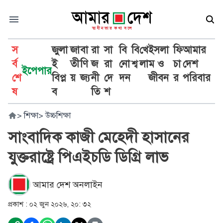
স
জুলা
জা
বা
রা
সা
বি
বি
খে
ইসলা
ফি
আমার
র্ব
ই
তী
ণি
জ
রা
নো
শ্ব
লা
ম ও
চা
দেশ
ইপেপার
শে
বিপ্ল
য়
জ্য
নী
দে
দন
জীবন
র
পরিবার
ষ
ব
তি
শ
>
শিক্ষা
>
উচ্চশিক্ষা
সাংবাদিক কাজী মেহেদী হাসানের
যুক্তরাষ্ট্রে পিএইচডি ডিগ্রি লাভ
আমার দেশ অনলাইন
প্রকাশ :
০২ জুন ২০২৬, ২০: ৩২