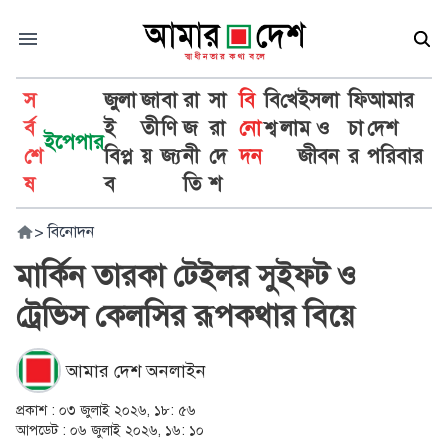
স
জুলা
জা
বা
রা
সা
বি
বি
খে
ইসলা
ফি
আমার
র্ব
ই
তী
ণি
জ
রা
নো
শ্ব
লা
ম ও
চা
দেশ
ইপেপার
শে
বিপ্ল
য়
জ্য
নী
দে
দন
জীবন
র
পরিবার
ষ
ব
তি
শ
>
বিনোদন
মার্কিন তারকা টেইলর সুইফট ও
ট্রেভিস কেলসির রূপকথার বিয়ে
আমার দেশ অনলাইন
প্রকাশ :
০৩ জুলাই ২০২৬, ১৮: ৫৬
আপডেট :
০৬ জুলাই ২০২৬, ১৬: ১০