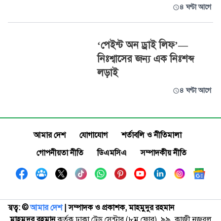
৪ ঘণ্টা আগে
‘পেইন্ট অন ড্রাই লিফ’—
নিঃশ্বাসের জন্য এক নিঃশব্দ
লড়াই
৪ ঘণ্টা আগে
আমার দেশ
যোগাযোগ
শর্তাবলি ও নীতিমালা
গোপনীয়তা নীতি
ডিএমসিএ
সম্পাদকীয় নীতি
স্বত্ব: ©️
আমার দেশ
| সম্পাদক ও প্রকাশক, মাহমুদুর রহমান
মাহমুদুর রহমান
কর্তৃক ঢাকা ট্রেড সেন্টার (৮ম ফ্লোর), ৯৯, কাজী নজরুল