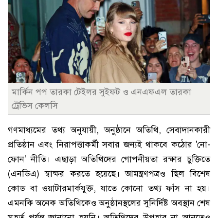
মার্কিন পপ তারকা টেইলর সুইফট ও এনএফএল তারকা
ট্রেভিস কেলসি
গণমাধ্যমের তথ্য অনুযায়ী, অনুষ্ঠানে অতিথি, সেবাদানকারী
প্রতিষ্ঠান এবং নিরাপত্তাকর্মী সবার জন্যই থাকবে কঠোর 'নো-
ফোন' নীতি। এছাড়া অতিথিদের গোপনীয়তা রক্ষার চুক্তিতে
(এনডিএ) স্বাক্ষর করতে হয়েছে। আমন্ত্রণপত্রও ছিল বিশেষ
কোড বা ওয়াটারমার্কযুক্ত, যাতে কোনো তথ্য ফাঁস না হয়।
এমনকি অনেক অতিথিকেও অনুষ্ঠানস্থলের সুনির্দিষ্ট অবস্থান শেষ
মুহূর্ত পর্যন্ত জানানো হয়নি। অতিথিদের উপহার না আনতেও