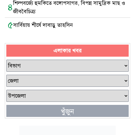
শিল্পবর্জ্যে হুমকিতে বঙ্গোপসাগর, বিপন্ন সামুদ্রিক মাছ ও
৪
জীববৈচিত্র্য
৫
সার্বিয়ায় শীর্ষে দাবাড়ু তাহসিন
এলাকার খবর
খুঁজুন