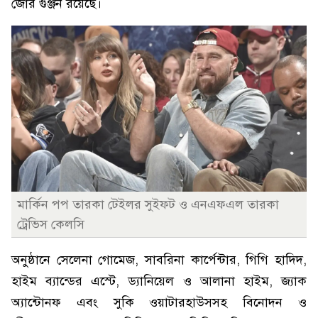
জোর গুঞ্জন রয়েছে।
মার্কিন পপ তারকা টেইলর সুইফট ও এনএফএল তারকা
ট্রেভিস কেলসি
অনুষ্ঠানে সেলেনা গোমেজ, সাবরিনা কার্পেন্টার, গিগি হাদিদ,
হাইম ব্যান্ডের এস্টে, ড্যানিয়েল ও আলানা হাইম, জ্যাক
অ্যান্টোনফ এবং সুকি ওয়াটারহাউসসহ বিনোদন ও