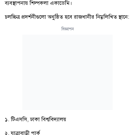
ব্যবস্থাপনায় শিল্পকলা একাডেমি।
চলচ্চিত্র প্রদর্শনীগুলো অনুষ্ঠিত হবে রাজধানীর নিম্নলিখিত স্থানে:
বিজ্ঞাপন
১. টিএসসি, ঢাকা বিশ্ববিদ্যালয়
২. যাত্রাবাড়ী পার্ক