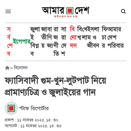
স
জুলা
জা
বা
রা
সা
বি
বি
খে
ইসলা
ফি
আমার
র্ব
ই
তী
ণি
জ
রা
নো
শ্ব
লা
ম ও
চা
দেশ
ইপেপার
শে
বিপ্ল
য়
জ্য
নী
দে
দন
জীবন
র
পরিবার
ষ
ব
তি
শ
>
বিনোদন
ফ্যাসিবাদী গুম-খুন-লুটপাট নিয়ে
প্রামাণ্যচিত্র ও জুলাইয়ের গান
স্টাফ রিপোর্টার
প্রকাশ :
১১ নভেম্বর ২০২৫, ১৪: ৩০
আপডেট :
১১ নভেম্বর ২০২৫, ১৪: ৩৫