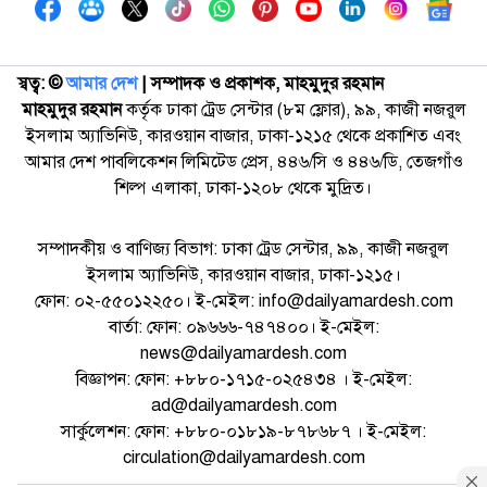
স্বত্ব: ©️
আমার দেশ
| সম্পাদক ও প্রকাশক, মাহমুদুর রহমান
মাহমুদুর রহমান
কর্তৃক ঢাকা ট্রেড সেন্টার (৮ম ফ্লোর), ৯৯, কাজী নজরুল
ইসলাম অ্যাভিনিউ, কারওয়ান বাজার, ঢাকা-১২১৫ থেকে প্রকাশিত এবং
আমার দেশ পাবলিকেশন লিমিটেড প্রেস, ৪৪৬/সি ও ৪৪৬/ডি, তেজগাঁও
শিল্প এলাকা, ঢাকা-১২০৮ থেকে মুদ্রিত।
সম্পাদকীয় ও বাণিজ্য বিভাগ: ঢাকা ট্রেড সেন্টার, ৯৯, কাজী নজরুল
ইসলাম অ্যাভিনিউ, কারওয়ান বাজার, ঢাকা-১২১৫।
ফোন: ০২-৫৫০১২২৫০। ই-মেইল: info@dailyamardesh.com
বার্তা: ফোন: ০৯৬৬৬-৭৪৭৪০০। ই-মেইল:
news@dailyamardesh.com
বিজ্ঞাপন: ফোন: +৮৮০-১৭১৫-০২৫৪৩৪ । ই-মেইল:
ad@dailyamardesh.com
সার্কুলেশন: ফোন: +৮৮০-০১৮১৯-৮৭৮৬৮৭ । ই-মেইল:
circulation@dailyamardesh.com