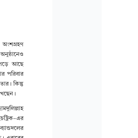
এ অংশগ্রহণ
নুষ্ঠানেও
ন পড়ে আছে
ার পরিবার
র। কিন্তু
রাখছেন।
মদুলিল্লাহ
চট্রিক-এর
যান্ডদলের
ছে। এবারের