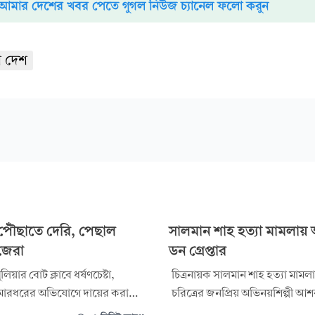
আমার দেশের খবর পেতে গুগল নিউজ চ্যানেল ফলো করুন
 দেশ
ৌঁছাতে দেরি, পেছাল
সালমান শাহ হত্যা মামলায়
জেরা
ডন গ্রেপ্তার
িয়ার বোট ক্লাবে ধর্ষণচেষ্টা,
চিত্রনায়ক সালমান শাহ হত্যা মামল
 ও মারধরের অভিযোগে দায়ের করা
চরিত্রের জনপ্রিয় অভিনয়শিল্পী 
নায়িকা পরীমনির সাক্ষ্যগ্রহণের
ডনকে (ডন হক) আটক করেছে আইন