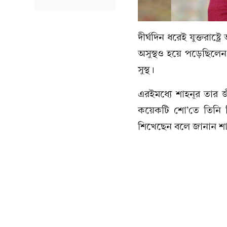
দীর্ঘদিন ধরেই যুক্তরাষ
অসুস্থও হয়ে পড়েছিলেন
সুস্থ।
এরইমধ্যে শাহনূর তার
কয়েকটি শো’তে তিনি 
শিখেছেন বলে জানান শা