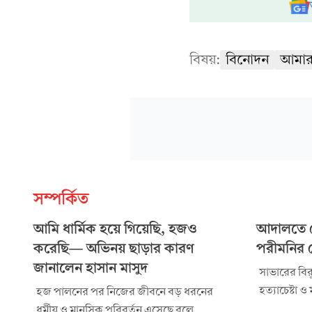
বিষয়:
বিনোদন
আমার
সম্পর্কিত
আমি ধার্মিক হয়ে গিয়েছি, হজও
আদালতে প
করেছি— অভিনয় ছাড়ার কারণ
পরীমনির 
জানালেন হাসান মাসুদ
সাভারের বিরুল
হত্যাচেষ্টা
হজ পালনের পর নিজের জীবনে বড় ধরনের
মামলায় চিত্র
ধর্মীয় ও মানসিক পরিবর্তন এসেছে বলে