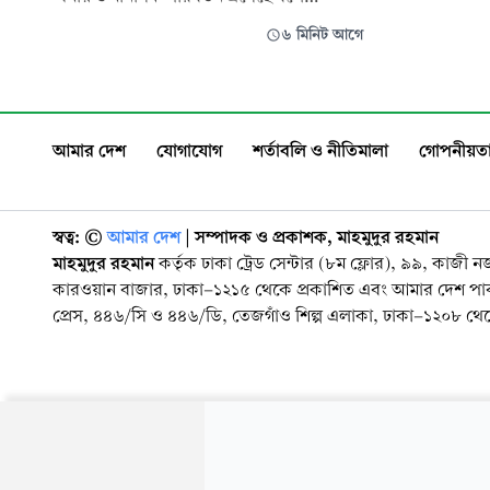
পরবর্তী ধা
জানিয়েছেন জনপ্রিয় অভিনেতা, পরিচালক ও
৬ মিনিট আগে
যানজটের কা
লেখক হাসান মাসুদ। আগে পর্দায় রেগুলার দেখা
উপস্থিত হতে
গেলেও বর্তমানে অভিনয় থেকে নিজেকে প্রায়
জেরা সম্পন্ন
পুরোটাই গুটিয়ে নিয়েছেন তিনি। তবে ভালো
ও শিশু
কোনো বিজ্ঞাপনের প্রস্তাব পেলে মাঝে মাঝে কাজ
আমার দেশ
যোগাযোগ
শর্তাবলি ও নীতিমালা
গোপনীয়তা
করছেন। সম্প্
স্বত্ব: ©️
আমার দেশ
| সম্পাদক ও প্রকাশক, মাহমুদুর রহমান
মাহমুদুর রহমান
কর্তৃক ঢাকা ট্রেড সেন্টার (৮ম ফ্লোর), ৯৯, কাজী 
কারওয়ান বাজার, ঢাকা-১২১৫ থেকে প্রকাশিত এবং আমার দেশ প
প্রেস, ৪৪৬/সি ও ৪৪৬/ডি, তেজগাঁও শিল্প এলাকা, ঢাকা-১২০৮ থেকে