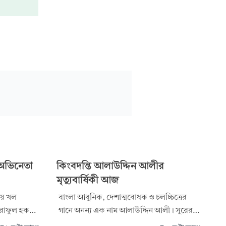
 অভিনেতা
কিংবদন্তি আলাউদ্দিন আলীর
মৃত্যুবার্ষিকী আজ
ায় খল
বাংলা আধুনিক, দেশাত্মবোধক ও চলচ্চিত্রের
আশরাফুল হক
গানে অনন্য এক নাম আলাউদ্দিন আলী। সুরের
শৃঙ্খলা
মাধুর্য ও সংগীতের নিজস্ব ধারায় তিনি সমৃদ্ধ