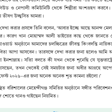
ড ও নেপালী কমিউনিটি থেকে শিল্পীরা অংশগ্রহণ করবে।
ে ভীষণ উচ্ছ্বসিত আমরা।
দেখা করার প্রসঙ্গে তিনি বলেন, ‘আবার ইচ্ছে আছে আনন্দ মেলা 
করার। কারণ খান মোহাম্মদ আলী ভাইয়ের কাছ থেকে জানতে 
ওয়ার্ড অনুষ্ঠানে আমাদের চলচ্চিত্রের জীবন্ত কিংবদন্তি নায়ি
্ধেয় ববিতা আপা আসবেন। তারসঙ্গে দেখা করার জন্য হলেও আমি 
বো ইনশাল্লাহ। সত্যি বলতে কী যখন থেকে শুনেছি যে যুক্তরাষ্ট্রে
 আসছেন, তখন থেকেই সেই সময়টার জন্য অধীর আগ্রহে অপেক
ফেস্ট ২০২৬-এর জন্য অনেক অনেক শুভ কামনা রইলো।’
অবস্থিত বরিশালের মেহেন্দীগঞ্জ সমিতির অনুষ্ঠানে সঙ্গীত পরিবে
েজ শোতে গানও গাইছেন নিয়মিত।