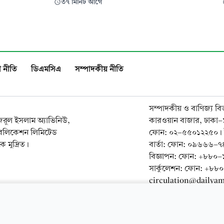
৩৭ মিনিট আগে
পের জেরা আবারও পেছাল।
বাহিনী। আজ রোববার, ৯ আগস্ট,
রণে নির্ধারিত সময়ে আদালতে
শাহজালাল আন্তর্জাতিক বিমানবন্
 না পারায় রোববার, ৯ আগস্ট তার
আটক করা হয়। পরবর্তীতে আটক 
 করা সম্ভব হয়নি। ঢাকার নবম নারী
অভিনেতাকে পুলিশের অপরাধ তদন্
(সিআইডি) হস্তান্তর করা হ
 নীতি
ডিএমসিএ
সম্পাদকীয় নীতি
সম্পাদকীয় ও বাণিজ্য বি
নজরুল ইসলাম অ্যাভিনিউ,
কারওয়ান বাজার, ঢাকা
াবলিকেশন লিমিটেড
ফোন: ০২-৫৫০১২২৫০। 
 মুদ্রিত।
বার্তা: ফোন: ০৯৬৬৬
বিজ্ঞাপন: ফোন: +৮৮
সার্কুলেশন: ফোন: +৮
circulation@dailya
ওয়েব মেইল
কনভা