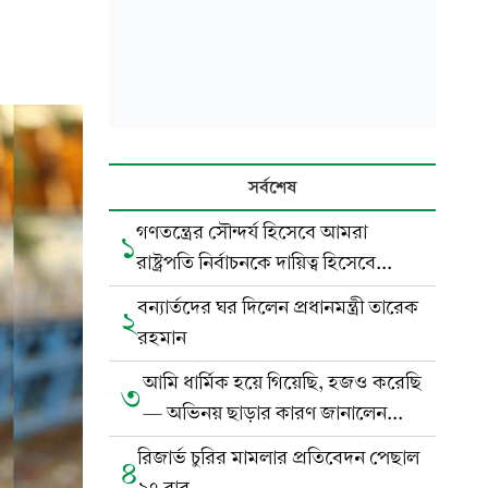
সর্বশেষ
গণতন্ত্রের সৌন্দর্য হিসেবে আমরা
১
রাষ্ট্রপতি নির্বাচনকে দায়িত্ব হিসেবে
নিয়েছি
বন্যার্তদের ঘর দিলেন প্রধানমন্ত্রী তারেক
২
রহমান
আমি ধার্মিক হয়ে গিয়েছি, হজও করেছি
৩
— অভিনয় ছাড়ার কারণ জানালেন
হাসান মাসুদ
রিজার্ভ চুরির মামলার প্রতিবেদন পেছাল
৪