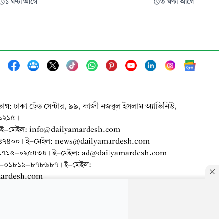
১ ঘণ্টা আগে
৩ ঘণ্টা আগে
 হযরত
করেছেন দেশের চলচ্চিত্র ও সংগীতাঙ্গন। অসংখ্য
দর থেকে তাকে
কালজয়ী গান সৃষ্টি করে তিনি জায়গা করে
এই
নিয়েছেন কয়েক প্রজন্মের শ্রোতার হৃদয়ে।
ত বিভাগে
কিংবদন্তি এই সংগীতব্যক্তিত্বের প্রয়াণদিবস
ভাগ: ঢাকা ট্রেড সেন্টার, ৯৯, কাজী নজরুল ইসলাম অ্যাভিনিউ,
-১২১৫।
ই-মেইল: info@dailyamardesh.com
-৭৪৭৪০০। ই-মেইল: news@dailyamardesh.com
০-১৭১৫-০২৫৪৩৪ । ই-মেইল: ad@dailyamardesh.com
৮০-০১৮১৯-৮৭৮৬৮৭ । ই-মেইল:
mardesh.com
র্টার
আর্কাইভ
বিজ্ঞাপন
সাইটম্যাপ