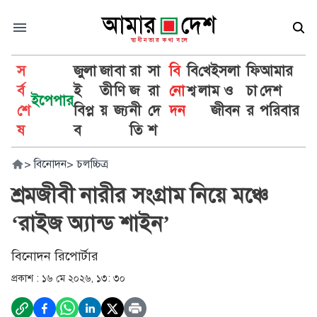
স
জুলা
জা
বা
রা
সা
বি
বি
খে
ইসলা
ফি
আমার
র্ব
ই
তী
ণি
জ
রা
নো
শ্ব
লা
ম ও
চা
দেশ
ইপেপার
শে
বিপ্ল
য়
জ্য
নী
দে
দন
জীবন
র
পরিবার
ষ
ব
তি
শ
>
বিনোদন
>
চলচ্চিত্র
শ্রমজীবী নারীর সংগ্রাম নিয়ে মঞ্চে
‘রাইজ অ্যান্ড শাইন’
বিনোদন রিপোর্টার
প্রকাশ :
১৬ মে ২০২৬, ১৩: ৩০