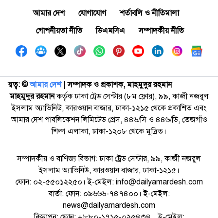
আমার দেশ
যোগাযোগ
শর্তাবলি ও নীতিমালা
গোপনীয়তা নীতি
ডিএমসিএ
সম্পাদকীয় নীতি
স্বত্ব: ©️
আমার দেশ
| সম্পাদক ও প্রকাশক, মাহমুদুর রহমান
মাহমুদুর রহমান
কর্তৃক ঢাকা ট্রেড সেন্টার (৮ম ফ্লোর), ৯৯, কাজী নজরুল
ইসলাম অ্যাভিনিউ, কারওয়ান বাজার, ঢাকা-১২১৫ থেকে প্রকাশিত এবং
আমার দেশ পাবলিকেশন লিমিটেড প্রেস, ৪৪৬/সি ও ৪৪৬/ডি, তেজগাঁও
শিল্প এলাকা, ঢাকা-১২০৮ থেকে মুদ্রিত।
সম্পাদকীয় ও বাণিজ্য বিভাগ: ঢাকা ট্রেড সেন্টার, ৯৯, কাজী নজরুল
ইসলাম অ্যাভিনিউ, কারওয়ান বাজার, ঢাকা-১২১৫।
ফোন: ০২-৫৫০১২২৫০। ই-মেইল: info@dailyamardesh.com
বার্তা: ফোন: ০৯৬৬৬-৭৪৭৪০০। ই-মেইল:
news@dailyamardesh.com
বিজ্ঞাপন: ফোন: +৮৮০-১৭১৫-০২৫৪৩৪ । ই-মেইল: