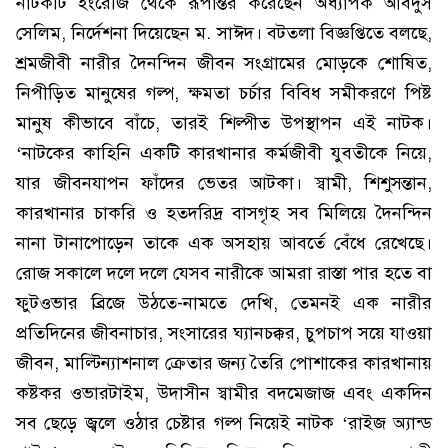
নাটকটি ইংরেজি থেকে রূপান্তর করেছেন অধ্যাপক আবদুস
সেলিম, নির্দেশনা দিয়েছেন ম. সাঈদ। বটতলা বিজ্ঞপ্তিতে বলছে,
শ্রমজীবী নারীর দৈনন্দিন জীবন সংগ্রামের মোড়কে শোষিত,
নিপীড়িত মানুষের গল্প, ক্ষমতা চর্চার বিবিধ সমীকরণে পিষ্ট
মানুষ কীভাবে বাঁচে, তারই শিল্পীত উপস্থাপন এই নাটক।
‘নাটকের কাহিনি একটি কারখানার কর্মজীবী যুবতীকে নিয়ে,
যার জীবনযাপন ফাঁদের ভেতর আটকা। স্বামী, শিশুসন্তান,
কারখানার চাকরি ও হতদরিদ্র বাসগৃহ সব মিলিয়ে দৈনন্দিন
নানা টানাপোড়েন তাকে এক অসহায় আবর্তে বেঁধে রেখেছে।
রোজ সকালে দলে দলে যেসব নারীকে আমরা রাস্তা পার হতে বা
ফুটওভার ব্রিজে উঠতে-নামতে দেখি, তেমনই এক নারীর
প্রতিদিনের জীবনাচার, সংসারের ঘ্যানচক্কর, চুপচাপ সয়ে যাওয়া
জীবন, মাল্টিন্যাশনাল ক্রেতার জন্য তৈরি পোশাকের কারখানায়
কষ্টকর ওভারটাইম, উদাসীন স্বামীর বদমেজাজ এবং একদিন
সব ছেড়ে জ্বলে ওঠার চেষ্টার গল্প নিয়েই নাটক ‘রাইজ অ্যান্ড