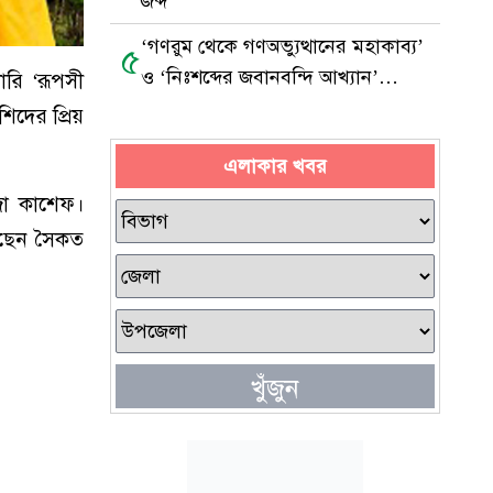
জব্দ
‘গণরুম থেকে গণঅভ্যুত্থানের মহাকাব্য’
৫
ও ‘নিঃশব্দের জবানবন্দি আখ্যান’
টারি
‘
রূপসী
ম্যাগাজিনের মোড়ক উন্মোচন
িদের প্রিয়
এলাকার খবর
জা কাশেফ।
রেছেন সৈকত
খুঁজুন