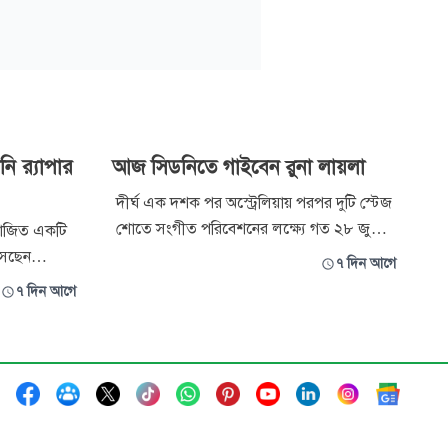
ি র‍্যাপার
আজ সিডনিতে গাইবেন রুনা লায়লা
দীর্ঘ এক দশক পর অস্ট্রেলিয়ায় পরপর দুটি স্টেজ
শোতে সংগীত পরিবেশনের লক্ষ্যে গত ২৮ জুলাই
়োজিত একটি
ঢাকা ছেড়েছেন উপমহাদেশের প্রখ্যাত
আসছেন
৭ দিন আগে
সংগীতশিল্পী রুনা লায়লা। সঙ্গে গেছেন একদল
ীতশিল্পী হাসান
৭ দিন আগে
মিউজিশিয়ান। রুনা লায়লা জানান, আজ সন্ধ্যায়
মের এক পোস্টে
তিনি অস্ট্রেলিয়ার সিডনির ‘নরওয়েস্ট কনভেনশন
েই। ‘দিল কে
সেন্টার’-এ সংগীত পরিবেশন করবেন।
ীত সফর
ধ্যে উত্