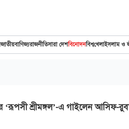
ব
জাতীয়
বাণিজ্য
রাজনীতি
সারা দেশ
বিনোদন
বিশ্ব
খেলা
ইসলাম ও 
‘রূপসী শ্রীমঙ্গল’-এ গাইলেন আসিফ-রুব