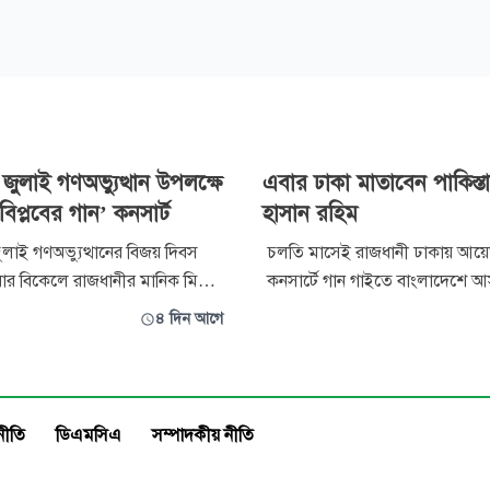
জুলাই গণঅভ্যুত্থান উপলক্ষে
এবার ঢাকা মাতাবেন পাকিস্তান
বিপ্লবের গান’ কনসার্ট
হাসান রহিম
লাই গণঅভ্যুত্থানের বিজয় দিবস
চলতি মাসেই রাজধানী ঢাকায় আয
বার বিকেলে রাজধানীর মানিক মিয়া
কনসার্টে গান গাইতে বাংলাদেশে 
‘বর্ষা বিপ্লবের গান’ শীর্ষক কনসার্টের
পাকিস্তানের জনপ্রিয় র‍্যাপার ও সংগ
৪ দিন আগে
 হয়েছে। এতে গান পরিবেশন
রহিম। সামাজিক মাধ্যম ইনস্টাগ্রা
 মাহজাবীন, সেজান, কুড়েঘর,
বিষয়টি নিশ্চিত করেছেন গায়ক নিজ
স, এভয়েড রাফা, আসিফ আকবর,
পারদে’ শিরোনামে বিশ্বব্যাপী সংগ
 আর্ক (হাসান) ও আর্টসেলের মতো
করছেন পাকিস্তানি এই গায়ক। এরইম
নীতি
ডিএমসিএ
সম্পাদকীয় নীতি