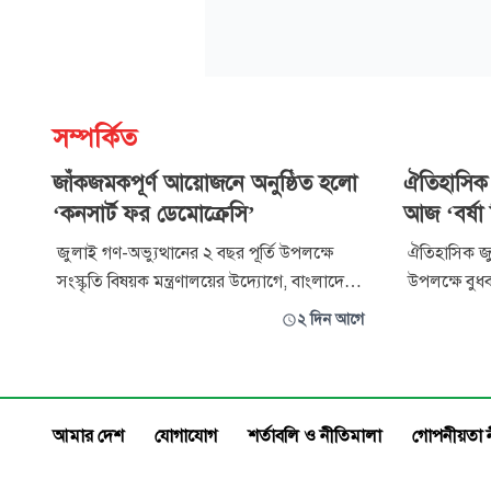
সম্পর্কিত
জাঁকজমকপূর্ণ আয়োজনে অনুষ্ঠিত হলো
ঐতিহাসিক 
‘কনসার্ট ফর ডেমোক্রেসি’
আজ ‘বর্ষা 
জুলাই গণ-অভ্যুত্থানের ২ বছর পূর্তি উপলক্ষে
ঐতিহাসিক জু
সংস্কৃতি বিষয়ক মন্ত্রণালয়ের উদ্যোগে, বাংলাদেশ
উপলক্ষে বুধ
শিল্পকলা একাডেমির ব্যবস্থাপনায় এবং বাংলাদেশ
অ্যাভিনিউয়ে 
২ দিন আগে
মিউজিক্যাল ব্যান্ডস অ্যাসোসিয়েশন (বামবা)-এর
আয়োজন করা
সহযোগিতায় অনুষ্ঠিত হলো ‘কনসার্ট ফর
করবেন পারসা
ডেমোক্রেসি’। গতকাল, ৫ আগস্ট বিকেলে
আর্বোভাইরা
সোহরাওয়ার্দী উদ্যানে এই কনসার্টের আয়
শিরোনামহীন,
আমার দেশ
যোগাযোগ
শর্তাবলি ও নীতিমালা
গোপনীয়তা 