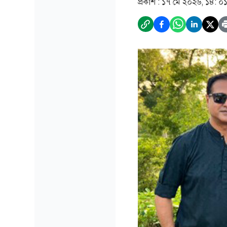
প্রকাশ :
১৭ মে ২০২৬, ১৪: ০