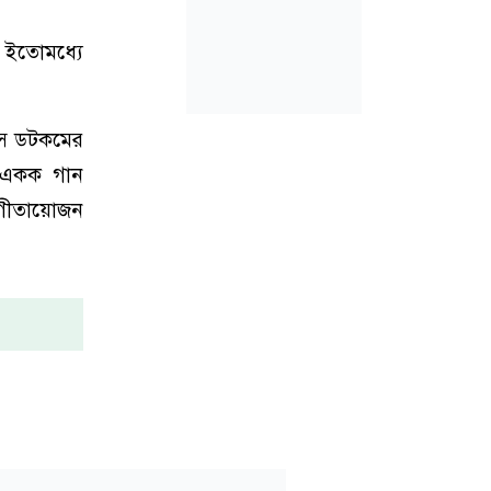
 ইতোমধ্যে
্স ডটকমের
 একক গান
ংগীতায়োজন