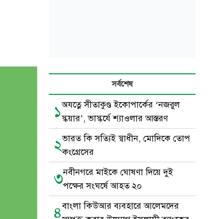
সর্বশেষ
অযত্নে সীতাকুণ্ড ইকোপার্কের ‘নজরুল
১
স্কয়ার’, ভাস্কর্যে শ্যাওলার আস্তরণ
ভারত কি সত্যিই স্বাধীন, মোদিকে তোপ
২
কংগ্রেসের
নবীনগরে মাইকে ঘোষণা দিয়ে দুই
৩
পক্ষের সংঘর্ষে আহত ২০
বাংলা কিউআর ব্যবহারে আলেমদের
৪