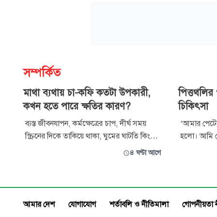
সম্পর্কিত
মাথা ব্যথায় চা-কফি কতটা উপকারী,
পিত্তথলির
কখন হতে পারে ক্ষতির কারণ?
চিকিৎসা
ব্যস্ত জীবনযাপন, কর্মক্ষেত্রের চাপ, দীর্ঘ সময়
‘আমার পেটের 
স্ক্রিনের দিকে তাকিয়ে থাকা, ঘুমের ঘাটতি কিংবা
হলো। আমি ভে
মানসিক চাপ—এসব কারণে মাথা ব্যথা অনেকের
ওষুধ খাওয়া
৪ ঘণ্টা আগে
নিয়মিত সমস্যায় পরিণত হয়েছে। মাথা ধরলেই
পরীক্ষা করা
কেউ কেউ এক কাপ গরম চা, আবার কেউ কফির
পিত্তথলিতে পাথর রয
ওপর নির্ভর করেন। এমনকি নিয়মিত কফি পান
অভিজ্ঞতা হয়। পিত্তথলিতে পাথর জন্
করেন এমন অনেকের ক্ষেত্রে সকালে কফি না খ
বিশ্বজুড়ে প
আমার দেশ
যোগাযোগ
শর্তাবলি ও নীতিমালা
গোপনীয়তা 
এতে আক্রান্