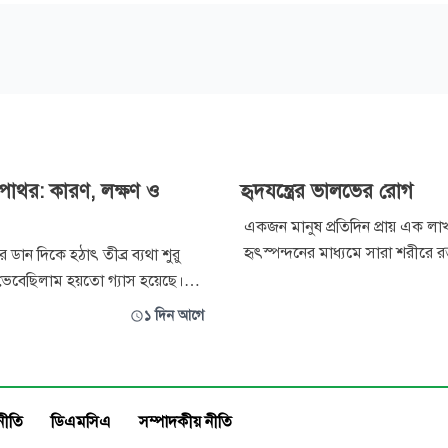
 পাথর: কারণ, লক্ষণ ও
হৃদযন্ত্রের ভালভের রোগ
একজন মানুষ প্রতিদিন প্রায় এক লা
হৃৎস্পন্দনের মাধ্যমে সারা শরীরে রক
ডান দিকে হঠাৎ তীব্র ব্যথা শুরু
করেন। এই নিরবচ্ছিন্ন কর্মযজ্ঞের প
বেছিলাম হয়তো গ্যাস হয়েছে।
নিরলসভাবে কাজ করে হৃদযন্ত্রের চারট
র পরেও ব্যথা কমলো না। অবশেষে
১ দিন আগে
অত্যন্ত গুরুত্বপূর্ণ ভালভ। এগুলো 
নোর পর জানা গেল যে আমার
প্রবাহ নিশ্চিত করে এবং রক্তকে উল্
়েছে। ’ অনেকেরই এরকম
যেতে বাধা দেয়। কিন্তু যখন এই ভ
মানো
রিপাকতন্ত্রের একটি সাধারণ রোগ।
নীতি
ডিএমসিএ
সম্পাদকীয় নীতি