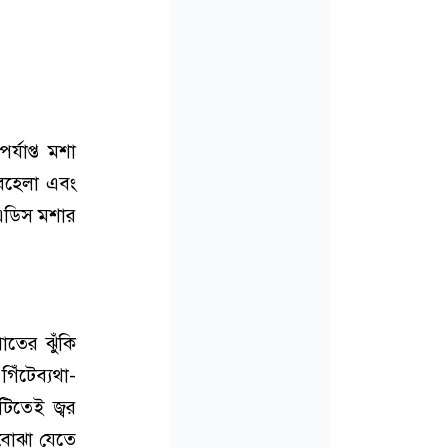
্যাপ্ত মশা
অবহেলা এবং
 এডিস মশার
পাতের ঝুঁকি
গিঁটেব্যথা-
টিতেই জ্বর
 বোঝা যেতে