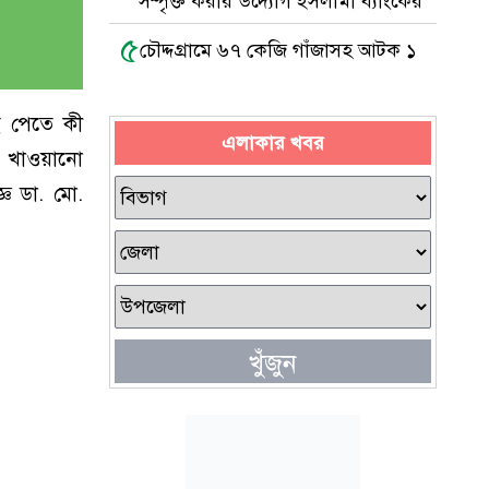
সম্পৃক্ত করার উদ্যোগ ইসলামী ব্যাংকের
৫
চৌদ্দগ্রামে ৬৭ কেজি গাঁজাসহ আটক ১
াই পেতে কী
এলাকার খবর
র খাওয়ানো
্ঞ ডা. মো.
খুঁজুন