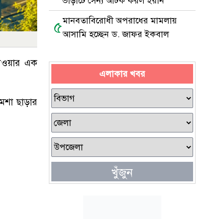
ভাড়াটে সৈন্য আটক করল ইরান
মানবতাবিরোধী অপরাধের মামলায়
৫
আসামি হচ্ছেন ড. জাফর ইকবাল
দেওয়ার এক
এলাকার খবর
ষ মশা ছাড়ার
খুঁজুন