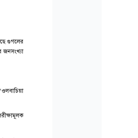
রছে গুগলের
র জনসংখ্যা
 ‘ওলবাচিয়া
ীক্ষামূলক