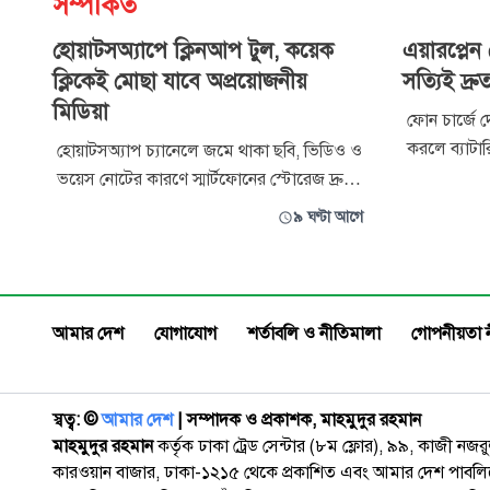
সম্পর্কিত
হোয়াটসঅ্যাপে ক্লিনআপ টুল, কয়েক
এয়ারপ্লে
ক্লিকেই মোছা যাবে অপ্রয়োজনীয়
সত্যিই দ্রু
মিডিয়া
ফোন চার্জে দ
করলে ব্যাটার
হোয়াটসঅ্যাপ চ্যানেলে জমে থাকা ছবি, ভিডিও ও
স্মার্টফোন ব
ভয়েস নোটের কারণে স্মার্টফোনের স্টোরেজ দ্রুত
প্রযুক্তি–বিষয
পূর্ণ হয়ে যাওয়ার সমস্যার সমাধানে নতুন
৯ ঘণ্টা আগে
যোগাযোগমাধ্য
‘স্টোরেজ ক্লিনআপ’ টুল আনছে হোয়াটসঅ্যাপ।
অনেকেই এই প
নতুন এই ফিচারের মাধ্যমে ব্যবহারকারীরা
এর প্রভাব কতট
সহজেই অপ্রয়োজনীয় মিডিয়া ফাইল মুছে ফোনের
স্টোরেজ খালি করতে পারবেন। প্রযুক্তিবিষ
আমার দেশ
যোগাযোগ
শর্তাবলি ও নীতিমালা
গোপনীয়তা 
স্বত্ব: ©️
আমার দেশ
| সম্পাদক ও প্রকাশক, মাহমুদুর রহমান
মাহমুদুর রহমান
কর্তৃক ঢাকা ট্রেড সেন্টার (৮ম ফ্লোর), ৯৯, কাজী নজ
কারওয়ান বাজার, ঢাকা-১২১৫ থেকে প্রকাশিত এবং আমার দেশ পাবলিক