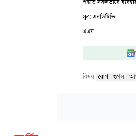
পদ্ধতি সফলভাবে ব্যবহা
সূত্র: এনডিটিভি
এএম
বিষয়:
রোগ
গুগল
আম