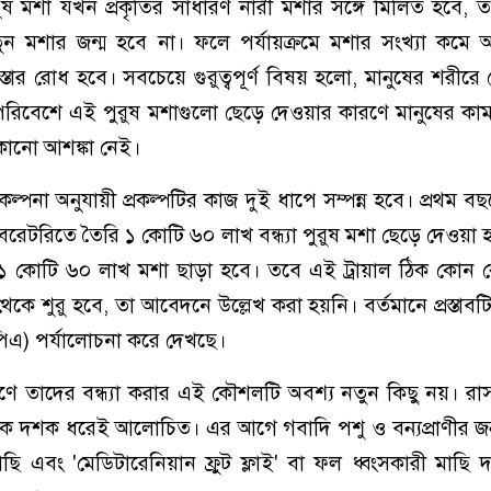
ুরুষ মশা যখন প্রকৃতির সাধারণ নারী মশার সঙ্গে মিলিত হবে,
ন মশার জন্ম হবে না। ফলে পর্যায়ক্রমে মশার সংখ্যা কমে
তার রোধ হবে। সবচেয়ে গুরুত্বপূর্ণ বিষয় হলো, মানুষের শরীরে
রিবেশে এই পুরুষ মশাগুলো ছেড়ে দেওয়ার কারণে মানুষের কা
কোনো আশঙ্কা নেই।
্পনা অনুযায়ী প্রকল্পটির কাজ দুই ধাপে সম্পন্ন হবে। প্রথম বছর
যাবরেটরিতে তৈরি ১ কোটি ৬০ লাখ বন্ধ্যা পুরুষ মশা ছেড়ে দেওয়া হ
োটি ৬০ লাখ মশা ছাড়া হবে। তবে এই ট্রায়াল ঠিক কোন কোন 
 শুরু হবে, তা আবেদনে উল্লেখ করা হয়নি। বর্তমানে প্রস্তাবটি যুক
ইপিএ) পর্যালোচনা করে দেখছে।
্ত্রণে তাদের বন্ধ্যা করার এই কৌশলটি অবশ্য নতুন কিছু নয়। রাস
েক দশক ধরেই আলোচিত। এর আগে গবাদি পশু ও বন্যপ্রাণীর জন
ার্ম' মাছি এবং 'মেডিটারেনিয়ান ফ্রুট ফ্লাই' বা ফল ধ্বংসকারী মা