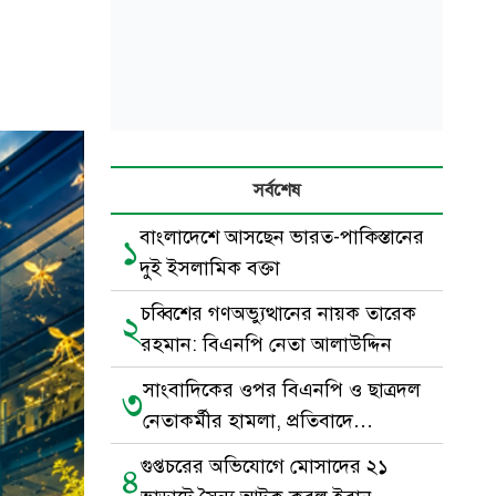
সর্বশেষ
বাংলাদেশে আসছেন ভারত-পাকিস্তানের
১
দুই ইসলামিক বক্তা
চব্বিশের গণঅভ্যুত্থানের নায়ক তারেক
২
রহমান: বিএনপি নেতা আলাউদ্দিন
সাংবাদিকের ওপর বিএনপি ও ছাত্রদল
৩
নেতাকর্মীর হামলা, প্রতিবাদে
মানববন্ধন
গুপ্তচরের অভিযোগে মোসাদের ২১
৪