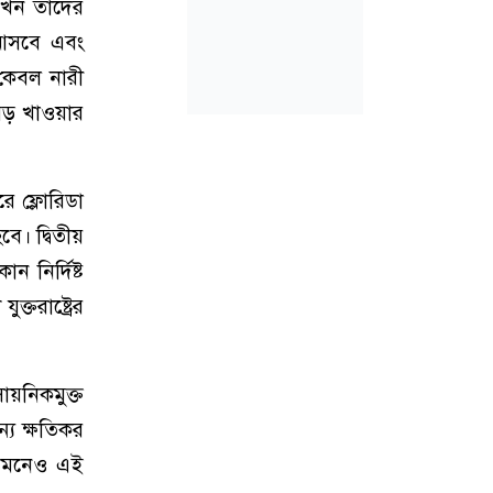
 তখন তাদের
 আসবে এবং
 কেবল নারী
মড় খাওয়ার
ে ফ্লোরিডা
বে। দ্বিতীয়
নির্দিষ্ট
্তরাষ্ট্রের
ায়নিকমুক্ত
্য ক্ষতিকর
ছি দমনেও এই