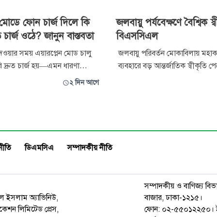
ন মোডে ফোন চার্জ দিলে কি
জলবায়ু পর্যবেক্ষণে বৈশ্বিক স
ত চার্জ ওঠে? জানুন বাস্তবতা
বিএসসিএল
েওয়ার সময় এয়ারপ্লেন মোড চালু
জলবায়ু পরিবর্তন মোকাবিলায় মহাকাশ
ি দ্রুত চার্জ হয়—এমন ধারণা
ব্যবহারে বড় আন্তর্জাতিক স্বীকৃতি পে
্যবহারকারীদের মধ্যে বেশ প্রচলিত।
বাংলাদেশ স্যাটেলাইট কোম্পানি লি
২ দিন আগে
়ক বিভিন্ন ব্লগ, সামাজিক
(বিএসসিএল)। আন্তর্জাতিক সংস্থা ‘
ম ও ব্যক্তিগত অভিজ্ঞতার ভিত্তিতে
ক্লাইমেট অবজারভেটরি’ (এসসিও)
রামর্শ দিয়ে থাকেন। তবে বাস্তবে
এবং বাংলাদেশের ‘ন্যাশনাল ফোকাল
া, তা নিয়ে প্রশ্ন থে
হিসেবে ইমেজিং ও মহাকাশভিত্তিক তথ
নীতি
ডিএমসিএ
সম্পাদকীয় নীতি
সম্পাদকীয় ও বাণিজ্য বিভ
রুল ইসলাম অ্যাভিনিউ,
বাজার, ঢাকা-১২১৫।
েশন লিমিটেড প্রেস,
ফোন: ০২-৫৫০১২২৫০। 