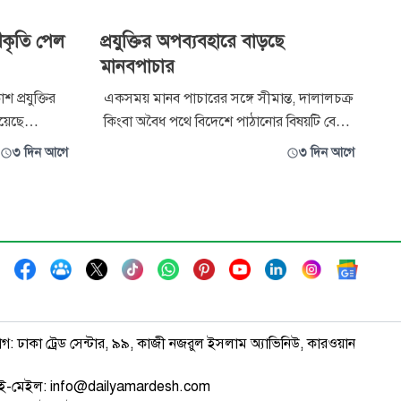
্বীকৃতি পেল
প্রযুক্তির অপব্যবহারে বাড়ছে
মানবপাচার
 প্রযুক্তির
একসময় মানব পাচারের সঙ্গে সীমান্ত, দালালচক্র
য়েছে
কিংবা অবৈধ পথে বিদেশে পাঠানোর বিষয়টি বেশি
মিটেড
জড়িত ছিল। কিন্তু সময়ের সঙ্গে অপরাধের
৩ দিন আগে
৩ দিন আগে
স্পেস ফর
কৌশলও পাল্টেছে। এখন পাচারকারীরা সামাজিক
-এর সদস্যপদ
যোগাযোগমাধ্যম, এনক্রিপটেড মেসেজিং অ্যাপ,
 পয়েন্ট’
ভুয়া ওয়েবসাইট, অনলাইন চাকরির বিজ্ঞাপন,
্যের আনুষ্ঠা
এমনকি কৃত্রিম বুদ্ধিমত্তার মতো আধুনিক প্র
াগ: ঢাকা ট্রেড সেন্টার, ৯৯, কাজী নজরুল ইসলাম অ্যাভিনিউ, কারওয়ান
ই-মেইল: info@dailyamardesh.com