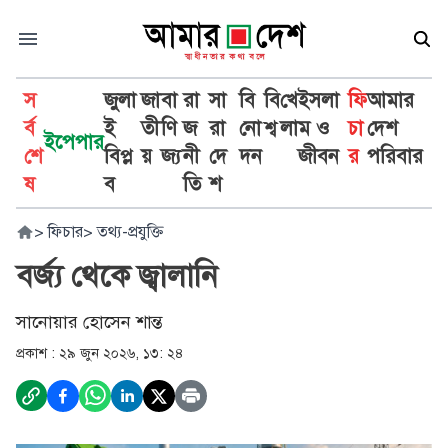
স
জুলা
জা
বা
রা
সা
বি
বি
খে
ইসলা
ফি
আমার
র্ব
ই
তী
ণি
জ
রা
নো
শ্ব
লা
ম ও
চা
দেশ
ইপেপার
শে
বিপ্ল
য়
জ্য
নী
দে
দন
জীবন
র
পরিবার
ষ
ব
তি
শ
>
ফিচার
>
তথ্য-প্রযুক্তি
বর্জ্য থেকে জ্বালানি
সানোয়ার হোসেন শান্ত
প্রকাশ :
২৯ জুন ২০২৬, ১৩: ২৪