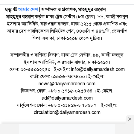
স্বত্ব: ©️
আমার দেশ
| সম্পাদক ও প্রকাশক, মাহমুদুর রহমান
মাহমুদুর রহমান
কর্তৃক ঢাকা ট্রেড সেন্টার (৮ম ফ্লোর), ৯৯, কাজী নজরুল
ইসলাম অ্যাভিনিউ, কারওয়ান বাজার, ঢাকা-১২১৫ থেকে প্রকাশিত এবং
আমার দেশ পাবলিকেশন লিমিটেড প্রেস, ৪৪৬/সি ও ৪৪৬/ডি, তেজগাঁও
শিল্প এলাকা, ঢাকা-১২০৮ থেকে মুদ্রিত।
সম্পাদকীয় ও বাণিজ্য বিভাগ: ঢাকা ট্রেড সেন্টার, ৯৯, কাজী নজরুল
ইসলাম অ্যাভিনিউ, কারওয়ান বাজার, ঢাকা-১২১৫।
ফোন: ০২-৫৫০১২২৫০। ই-মেইল: info@dailyamardesh.com
বার্তা: ফোন: ০৯৬৬৬-৭৪৭৪০০। ই-মেইল:
news@dailyamardesh.com
বিজ্ঞাপন: ফোন: +৮৮০-১৭১৫-০২৫৪৩৪ । ই-মেইল:
ad@dailyamardesh.com
সার্কুলেশন: ফোন: +৮৮০-০১৮১৯-৮৭৮৬৮৭ । ই-মেইল:
circulation@dailyamardesh.com
ওয়েব মেইল
কনভার্টার
আর্কাইভ
বিজ্ঞাপন
সাইটম্যাপ