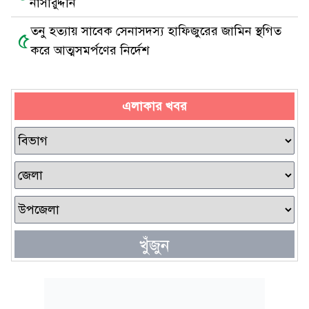
নাসীরুদ্দীন
তনু হত্যায় সাবেক সেনাসদস্য হাফিজুরের জামিন স্থগিত
৫
করে আত্মসমর্পণের নির্দেশ
এলাকার খবর
খুঁজুন