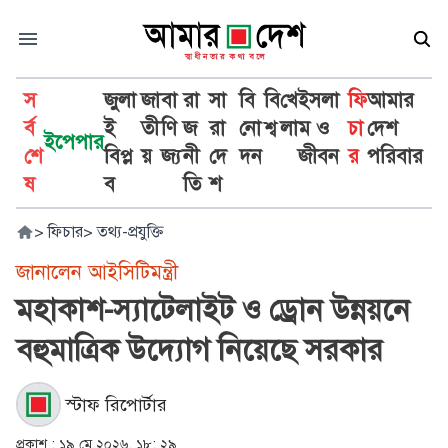
স
জুলা
জা
বা
রা
সা
বি
বি
খে
ইসলা
ফি
আমার
র্ব
ই
তী
ণি
জ
রা
নো
শ্ব
লা
ম ও
চা
দেশ
ইপেপার
শে
বিপ্ল
য়
জ্য
নী
দে
দন
জীবন
র
পরিবার
ষ
ব
তি
শ
>
ফিচার
>
তথ্য-প্রযুক্তি
জানালেন আইসিটিমন্ত্রী
মহাকাশ-স্যাটেলাইট ও ড্রোন উন্নয়নে
বহুমাত্রিক উদ্যোগ নিয়েছে সরকার
স্টাফ রিপোর্টার
প্রকাশ :
১৯ মে ২০২৬, ১৮: ২৯