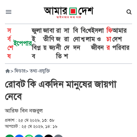
স
জুলা
জা
বা
রা
সা
বি
বি
খে
ইসলা
ফি
আমার
র্ব
ই
তী
ণি
জ
রা
নো
শ্ব
লা
ম ও
চা
দেশ
ইপেপার
শে
বিপ্ল
য়
জ্য
নী
দে
দন
জীবন
র
পরিবার
ষ
ব
তি
শ
>
ফিচার
>
তথ্য-প্রযুক্তি
রোবট কি একদিন মানুষের জায়গা
নেবে
আরিফ বিন নজরুল
প্রকাশ :
২৫ মে ২০২৬, ১৩: ৩৮
আপডেট :
২৫ মে ২০২৬, ১৪: ১৬