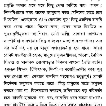
প্রযুক্তি আসার সঙ্গে সঙ্গে কিছু পেশা হারিয়ে যায়। যেমন :
শিল্পবিপ্লবের সময় অনেক ম্যানুয়াল কাজ মেশিনের হাতে চলে
গিয়েছিল। একইভাবে AI ও রোবটের যুগে কিছু প্রচলিত চাকরি
কমে যেতে পারে। বিশেষ করে, যেসব কাজ নিয়মিত ও
পুনরাবৃত্তিমূলক। ক্যাশিয়ার, ডেটা এন্ট্রি, সাধারণ কাস্টমার
সাপোর্ট বা কারখানার কিছু কাজ এর মধ্যে থাকতে পারে। তবে
এর অর্থ এই নয় যে মানুষ অপ্রয়োজনীয় হয়ে যাবে। কারণ
রোবট যত উন্নতই হোক, মানুষের সৃজনশীলতা, আবেগ, নৈতিক
সিদ্ধান্ত ও মানবিক বোঝাপড়ার বিকল্প এখনো তৈরি হয়নি।
একজন শিক্ষক, চিকিৎসক, শিল্পী বা মনোবিজ্ঞানীর কাজ শুধু
তথ্য দেওয়া নয়। সেখানে মানবিক সংযোগও গুরুত্বপূর্ণ। রোবট
নির্দেশনা অনুসরণ করতে পারে। কিন্তু মানুষের মতো অনুভব
করতে পারে না। বিশেষজ্ঞরা বলছেন, ভবিষ্যতের বড় পরিবর্তন
হবে ‘চাকরি হারানো’ নয়। বরং ‘চাকরির ধরন বদলে যাওয়া’।
নতুন প্রযুক্তির সঙ্গে মানিয়ে নিতে নতুন দক্ষতা প্রয়োজন হবে।