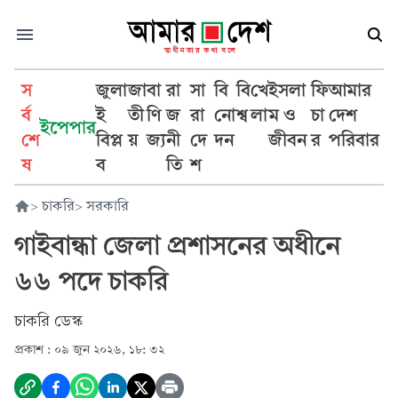
স
জুলা
জা
বা
রা
সা
বি
বি
খে
ইসলা
ফি
আমার
র্ব
ই
তী
ণি
জ
রা
নো
শ্ব
লা
ম ও
চা
দেশ
ইপেপার
শে
বিপ্ল
য়
জ্য
নী
দে
দন
জীবন
র
পরিবার
ষ
ব
তি
শ
>
চাকরি
>
সরকারি
গাইবান্ধা জেলা প্রশাসনের অধীনে
৬৬ পদে চাকরি
চাকরি ডেস্ক
প্রকাশ :
০৯ জুন ২০২৬, ১৮: ৩২